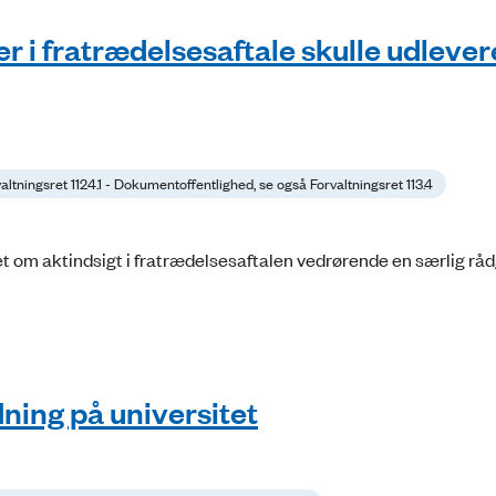
r i fratrædelsesaftale skulle udlever
altningsret 1124.1 - Dokumentoffentlighed, se også Forvaltningsret 113.4
t om aktindsigt i fratrædelsesaftalen vedrørende en særlig rådg
dning på universitet