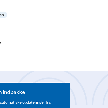
nger
t
din indbakke
å automatiske opdateringer fra