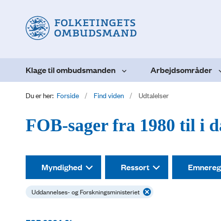
Klage til ombudsmanden
Arbejdsområder
Du er her:
Forside
Find viden
Udtalelser
FOB-sager fra 1980 til i 
Myndighed
Ressort
Emnereg
Uddannelses- og Forskningsministeriet