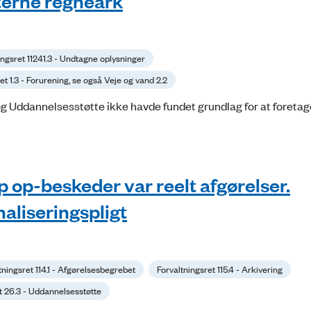
nterne regneark
ingsret 11241.3 - Undtagne oplysninger
ret 1.3 - Forurening, se også Veje og vand 2.2
r og Uddannelsesstøtte ikke havde fundet grundlag for at foreta
 op-beskeder var reelt afgørelser.
aliseringspligt
tningsret 114.1 - Afgørelsesbegrebet
Forvaltningsret 115.4 - Arkivering
t 26.3 - Uddannelsesstøtte