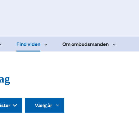
Find viden
Om ombudsmanden
dag
ister