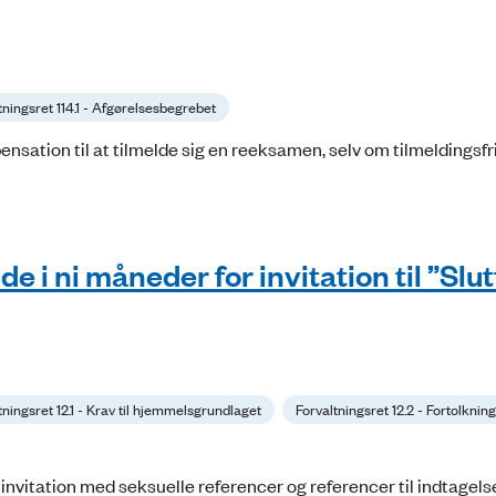
tningsret 114.1 - Afgørelsesbegrebet
sation til at tilmelde sig en reeksamen, selv om tilmeldingsfr
e i ni måneder for invitation til ”Slut
tningsret 12.1 - Krav til hjemmelsgrundlaget
Forvaltningsret 12.2 - Fortolkning
vitation med seksuelle referencer og referencer til indtagelse