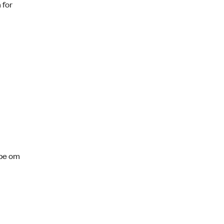
 for
ppe om