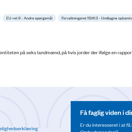
EU-ret 9 - Andre spørgsmål
Forvaltningsret 11241.3 - Undtagne oplysni
entiteten på seks land­mænd, på hvis jorder der ifølge en rappor
Få faglig viden i 
Er du interesseret i at f
elighedserklæring
Ombudsmanden?