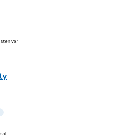
isten var
ty
 af