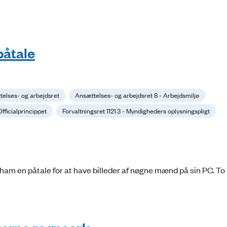
påtale
elses- og arbejdsret
Ansættelses- og arbejdsret 8 - Arbejdsmiljø
 Officialprincippet
Forvaltningsret 1121.3 - Myndigheders oplysningspligt
 ham en påtale for at have billeder af nøgne mænd på sin PC. To