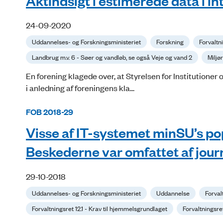
Aktindsigt i estimerede data i i
24-09-2020
Uddannelses- og Forskningsministeriet
Forskning
Forvaltn
Landbrug m.v. 6 - Søer og vandløb, se også Veje og vand 2
Miljø
En forening klagede over, at Styrelsen for Institutione
i anledning af foreningens kla...
FOB 2018-29
Visse af IT-systemet minSU’s pop
Beskederne var omfattet af journ
29-10-2018
Uddannelses- og Forskningsministeriet
Uddannelse
Forval
Forvaltningsret 12.1 - Krav til hjemmelsgrundlaget
Forvaltningsre