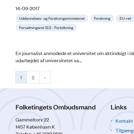
14-09-2017
Uddannelses- og Forskningsministeriet
Forskning
EU-ret
Forvaltningsret 12.2 - Fortolkning
En journalist anmodede et universitet om aktindsigt i id
udarbejdet af universitetet va...
1
2
Folketingets Ombudsmand
Links
Gammeltorv 22
Kontakt
1457 København K
Tilgæng
Telefon +45 3313 2512