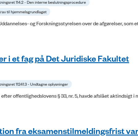
tningsret 114.2 - Den interne beslutningsprocedure
 Krav til hjemmelsgrundlaget
l Uddannelses- og Forskningsstyrelsen over de afgørelser, som e
 i et fag på Det Juridiske Fakultet
tningsret 11241.3 - Undtagne oplysninger
ter offentlighedslovens § 33, nr. 5, havde afslået aktindsigt i 
ion fra eksamenstilmeldingsfrist va