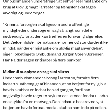
Ombudsmanden understreger, at enhver reel mistanke om
brug af ulovlig magt i arrester og fængsler skal tages
alvorligt og undersøges.
”Kriminalforsorgen skal ligesom andre offentlige
myndigheder undersøge en sag så langt, som det er
nødvendigt, for at der kan træffes en forsvarlig afgørelse.
Det gælder ifølge internationale normer og standarder ikke
mindst, når der er mistanke om ulovlig magtanvendelse”,
siger Folketingets Ombudsmand Jørgen Steen Sørensen.
Han kalder sagen kritisabel på flere punkter.
Midler til at oplyse en sag skal sikres
Under ombudsmandens besøg i arresten, fortalte flere
indsatte uafhængigt af hinanden, at en betjent for nylig bl.a.
havde skubbet en indsat hen ad gangen, fordi han
angiveligt havde taget to stykker ost i stedet for det tilladte
ene stykke fra en madvogn. Den indsatte beskrev selv, at
betjenten havde fortsat med at skubbe ham inde på cellen.