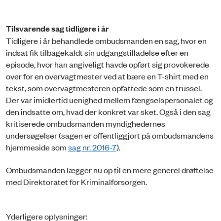
Tilsvarende sag tidligere i år
Tidligere i år behandlede ombudsmanden en sag, hvor en
indsat fik tilbagekaldt sin udgangstilladelse efter en
episode, hvor han angiveligt havde opført sig provokerede
over for en overvagtmester ved at bære en T-shirt med en
tekst, som overvagtmesteren opfattede som en trussel.
Der var imidlertid uenighed mellem fængselspersonalet og
den indsatte om, hvad der konkret var sket. Også i den sag
kritiserede ombudsmanden myndighedernes
undersøgelser (sagen er offentliggjort på ombudsmandens
hjemmeside som
sag nr. 2016-7
).
Ombudsmanden lægger nu op til en mere generel drøftelse
med Direktoratet for Kriminalforsorgen.
Yderligere oplysninger: