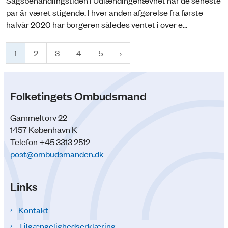
par år været stigende. I hver anden afgørelse fra første
halvår 2020 har borgeren således ventet i over e...
1
2
3
4
5
Folketingets Ombudsmand
Gammeltorv 22
1457 København K
Telefon +45 3313 2512
post@ombudsmanden.dk
Links
Kontakt
Tilgængelighedserklæring