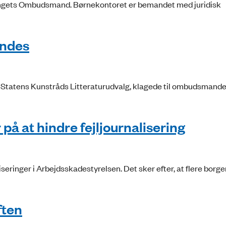
etingets Ombudsmand. Børnekontoret er bemandet med juridisk
undes
fra Statens Kunstråds Litteraturudvalg, klagede til ombudsmande
å at hindre fejljournalisering
seringer i Arbejdsskadestyrelsen. Det sker efter, at flere borge
ften