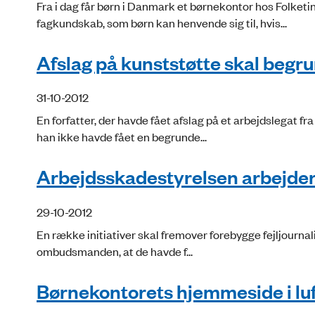
Fra i dag får børn i Danmark et børnekontor hos Folk
fagkundskab, som børn kan henvende sig til, hvis...
Afslag på kunststøtte skal begr
31-10-2012
En forfatter, der havde fået afslag på et arbejdslegat 
han ikke havde fået en begrunde...
Arbejdsskadestyrelsen arbejder p
29-10-2012
En række initiativer skal fremover forebygge fejljournali
ombudsmanden, at de havde f...
Børnekontorets hjemmeside i lu