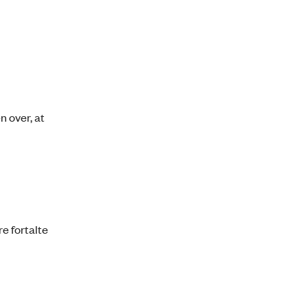
n over, at
re fortalte