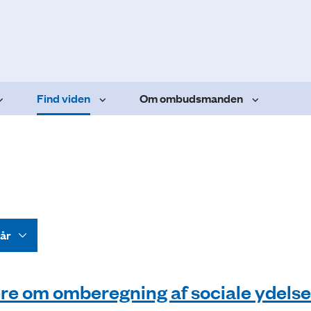
Find viden
Om ombudsmanden
e om omberegning af sociale ydelse