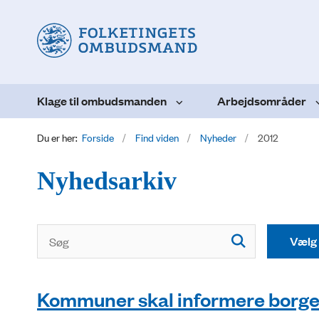
Klage til ombudsmanden
Arbejdsområder
Du er her:
Forside
Find viden
Nyheder
2012
Nyhedsarkiv
Kommuner skal informere borger