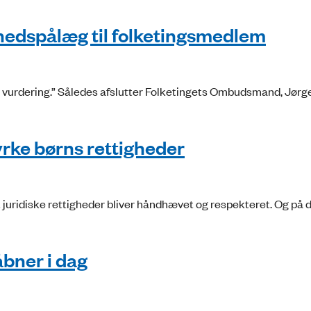
shedspålæg til folketingsmedlem
lige vurdering.” Således afslutter Folketingets Ombudsmand, Jør
rke børns rettigheder
t juridiske rettigheder bliver håndhævet og respekteret. Og på
ner i dag