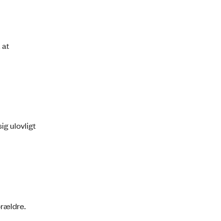
 at
ig ulovligt
orældre.