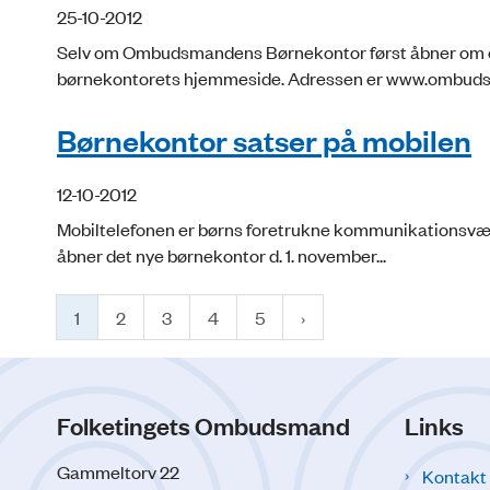
25-10-2012
Selv om Ombudsmandens Børnekontor først åbner om en u
børnekontorets hjemmeside. Adressen er www.ombuds.
Børnekontor satser på mobilen
12-10-2012
Mobiltelefonen er børns foretrukne kommunikationsvær
åbner det nye børnekontor d. 1. november...
1
2
3
4
5
Folketingets Ombudsmand
Links
Gammeltorv 22
Kontakt