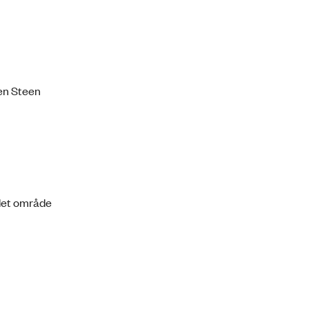
gen Steen
 det område