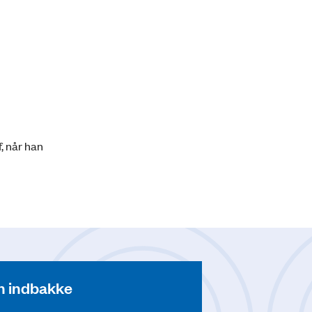
, når han
din indbakke