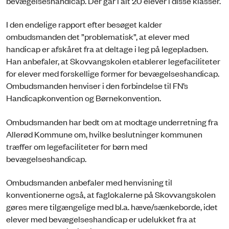
bevægelseshandicap. Der går i alt 20 elever i disse klasser.
I den endelige rapport efter besøget kalder
ombudsmanden det ”problematisk”, at elever med
handicap er afskåret fra at deltage i leg på legepladsen.
Han anbefaler, at Skovvangskolen etablerer legefaciliteter
for elever med forskellige former for bevægelseshandicap.
Ombudsmanden henviser i den forbindelse til FN’s
Handicapkonvention og Børnekonvention.
Ombudsmanden har bedt om at modtage underretning fra
Allerød Kommune om, hvilke beslutninger kommunen
træffer om legefaciliteter for børn med
bevægelseshandicap.
Ombudsmanden anbefaler med henvisning til
konventionerne også, at faglokalerne på Skovvangskolen
gøres mere tilgængelige med bl.a. hæve/sænkeborde, idet
elever med bevægelseshandicap er udelukket fra at