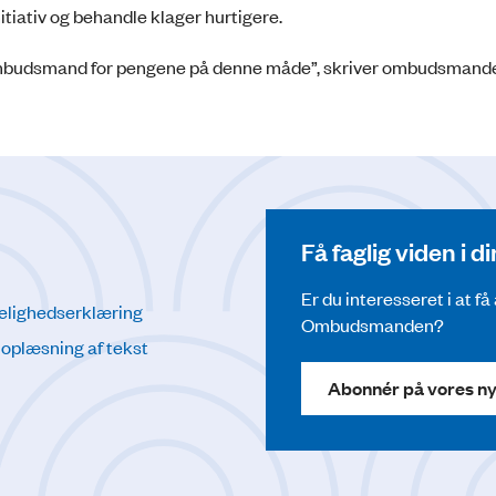
initiativ og behandle klager hurtigere.
t ombudsmand for pengene på denne måde”, skriver ombudsmand
Få faglig viden i 
Er du interesseret i at f
elighedserklæring
Ombudsmanden?
l oplæsning af tekst
Abonnér på vores n