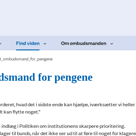
Find viden
Om ombudsmanden
t_ombudsmand_for_pengene
dsmand for pengene
rderet, hvad det i sidste ende kan hjælpe, iværksætter vi heller
t kan flytte noget.”
dlæg i Politiken om institutionens skarpere prioritering.
 til bunds, når det ikke ser ud til at føre til noget for klager