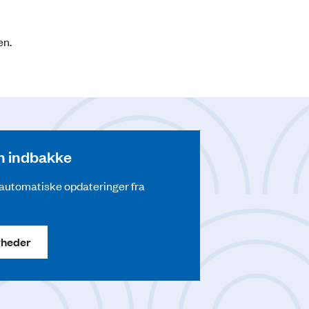
en.
din indbakke
å automatiske opdateringer fra
yheder