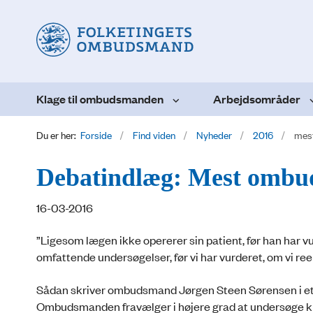
Klage til ombudsmanden
Arbejdsområder
Du er her:
Forside
Find viden
Nyheder
2016
mes
Debatindlæg: Mest ombu
16-03-2016
”Ligesom lægen ikke opererer sin patient, før han har vu
omfattende undersøgelser, før vi har vurderet, om vi reel
Sådan skriver ombudsmand Jørgen Steen Sørensen i et in
Ombudsmanden fravælger i højere grad at undersøge klager