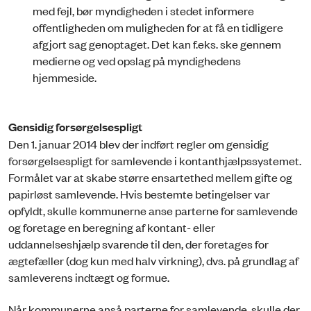
med fejl, bør myndigheden i stedet informere
offentligheden om muligheden for at få en tidligere
afgjort sag genoptaget. Det kan f.eks. ske gennem
medierne og ved opslag på myndighedens
hjemmeside.
Gensidig forsørgelsespligt
Den 1. januar 2014 blev der indført regler om gensidig
forsørgelsespligt for samlevende i kontanthjælpssystemet.
Formålet var at skabe større ensartethed mellem gifte og
papirløst samlevende. Hvis bestemte betingelser var
opfyldt, skulle kommunerne anse parterne for samlevende
og foretage en beregning af kontant- eller
uddannelseshjælp svarende til den, der foretages for
ægtefæller (dog kun med halv virkning), dvs. på grundlag af
samleverens indtægt og formue.
Når kommunerne anså parterne for samlevende, skulle der