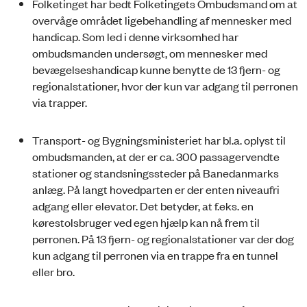
Folketinget har bedt Folketingets Ombudsmand om at
overvåge området ligebehandling af mennesker med
handicap. Som led i denne virksomhed har
ombudsmanden undersøgt, om mennesker med
bevægelseshandicap kunne benytte de 13 fjern- og
regionalstationer, hvor der kun var adgang til perronen
via trapper.
Transport- og Bygningsministeriet har bl.a. oplyst til
ombudsmanden, at der er ca. 300 passagervendte
stationer og standsningssteder på Bane­danmarks
anlæg. På langt hovedparten er der enten niveaufri
adgang eller elevator. Det betyder, at f.eks. en
kørestolsbruger ved egen hjælp kan nå frem til
perronen. På 13 fjern- og regionalstationer var der dog
kun adgang til perronen via en trappe fra en tunnel
eller bro.