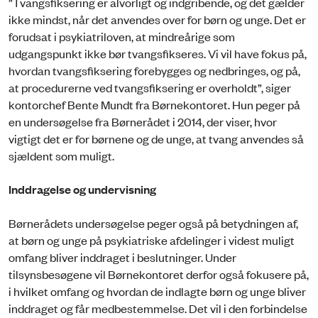
”Tvangsfiksering er alvorligt og indgribende, og det gælder
ikke mindst, når det anvendes over for børn og unge. Det er
forudsat i psykiatriloven, at mindreårige som
udgangspunkt ikke bør tvangsfikseres. Vi vil have fokus på,
hvordan tvangsfiksering forebygges og nedbringes, og på,
at procedurerne ved tvangsfiksering er overholdt”, siger
kontorchef Bente Mundt fra Børnekontoret. Hun peger på
en undersøgelse fra Børnerådet i 2014, der viser, hvor
vigtigt det er for børnene og de unge, at tvang anvendes så
sjældent som muligt.
Inddragelse og undervisning
Børnerådets undersøgelse peger også på betydningen af,
at børn og unge på psykiatriske afdelinger i videst muligt
omfang bliver inddraget i beslutninger. Under
tilsynsbesøgene vil Børnekontoret derfor også fokusere på,
i hvilket omfang og hvordan de indlagte børn og unge bliver
inddraget og får medbestemmelse. Det vil i den forbindelse