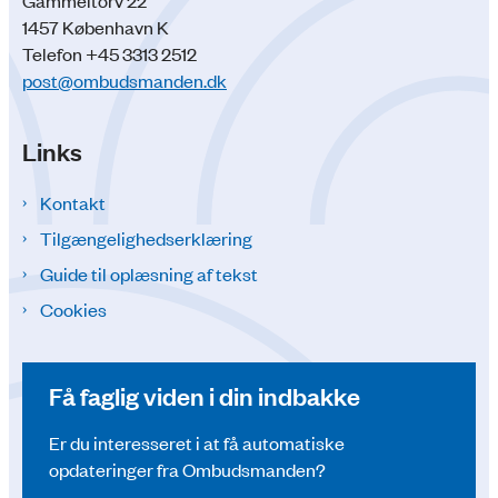
Gammeltorv 22
1457 København K
Telefon +45 3313 2512
post@ombudsmanden.dk
Links
Kontakt
Tilgængelighedserklæring
Guide til oplæsning af tekst
Cookies
Få faglig viden i din indbakke
Er du interesseret i at få automatiske
opdateringer fra Ombudsmanden?