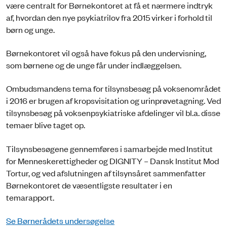
være centralt for Børnekontoret at få et nærmere indtryk
af, hvordan den nye psykiatrilov fra 2015 virker i forhold til
børn og unge.
Børnekontoret vil også have fokus på den undervisning,
som børnene og de unge får under indlæggelsen.
Ombudsmandens tema for tilsynsbesøg på voksenområdet
i 2016 er brugen af kropsvisitation og urinprøvetagning. Ved
tilsynsbesøg på voksenpsykiatriske afdelinger vil bl.a. disse
temaer blive taget op.
Tilsynsbesøgene gennemføres i samarbejde med Institut
for Menneskerettigheder og DIGNITY – Dansk Institut Mod
Tortur, og ved afslutningen af tilsynsåret sammenfatter
Børnekontoret de væsentligste resultater i en
temarapport.
Se Børnerådets undersøgelse