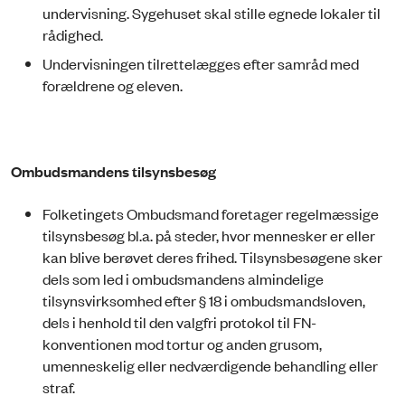
undervisning. Sygehuset skal stille egnede lokaler til
rådighed.
Undervisningen tilrettelægges efter samråd med
forældrene og eleven.
Ombudsmandens tilsynsbesøg
Folketingets Ombudsmand foretager regelmæssige
tilsynsbesøg bl.a. på steder, hvor mennesker er eller
kan blive berøvet deres frihed. Tilsynsbesøgene sker
dels som led i ombudsmandens almindelige
tilsynsvirksomhed efter § 18 i ombudsmandsloven,
dels i henhold til den valgfri protokol til FN-
konventionen mod tortur og anden grusom,
umenneskelig eller nedværdigende behandling eller
straf.