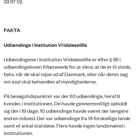
33 97 52.
FAKTA
Udlændinge i Institution Vridsløselille
Udlændingene i Institution Vridsløselille er efter § 36 i
udlændingeloven friberøvede for at sikre, at de er til stede,
f.eks. når de skal rejse ud af Danmark, eller når deres sag
om asyl skal behandles af myndighederne.
På besøgstidspunktet var der 63 udlændinge, heraf 8
kvinder, i institutionen. De havde gennemsnitligt opholdt
sig der i 19 dage. 10 udlændinge havde været der længere
end en måned. Der var udlændinge fra 14 forskellige lande
samt et antal statsløse. Flere havde ingen landsmænd i
institutionen.