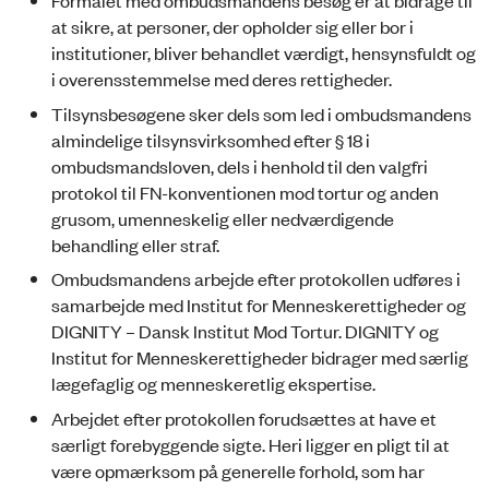
Formålet med ombudsmandens besøg er at bidrage til
at sikre, at personer, der opholder sig eller bor i
institutioner, bliver behandlet værdigt, hensynsfuldt og
i overensstemmelse med deres rettigheder.
Tilsynsbesøgene sker dels som led i ombudsmandens
almindelige tilsynsvirksomhed efter § 18 i
ombudsmandsloven, dels i henhold til den valgfri
protokol til FN-konventionen mod tortur og anden
grusom, umenneskelig eller nedværdigende
behandling eller straf.
Ombudsmandens arbejde efter protokollen udføres i
samarbejde med Institut for Menneskerettigheder og
DIGNITY – Dansk Institut Mod Tortur. DIGNITY og
Institut for Menneskerettigheder bidrager med særlig
lægefaglig og menneskeretlig ekspertise.
Arbejdet efter protokollen forudsættes at have et
særligt forebyggende sigte. Heri ligger en pligt til at
være opmærksom på generelle forhold, som har