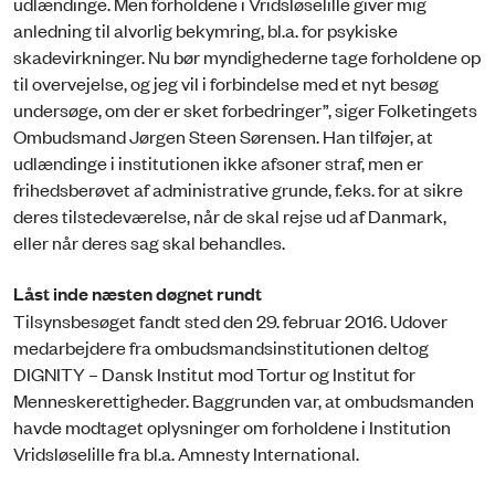
udlændinge. Men forholdene i Vridsløselille giver mig
anledning til alvorlig bekymring, bl.a. for psykiske
skadevirkninger. Nu bør myndighederne tage forholdene op
til overvejelse, og jeg vil i forbindelse med et nyt besøg
undersøge, om der er sket forbedringer”, siger Folketingets
Ombudsmand Jørgen Steen Sørensen. Han tilføjer, at
udlændinge i institutionen ikke afsoner straf, men er
frihedsberøvet af administrative grunde, f.eks. for at sikre
deres tilstedeværelse, når de skal rejse ud af Danmark,
eller når deres sag skal behandles.
Låst inde næsten døgnet rundt
Tilsynsbesøget fandt sted den 29. februar 2016. Udover
medarbejdere fra ombudsmandsinstitutionen deltog
DIGNITY – Dansk Institut mod Tortur og Institut for
Menneskerettigheder. Baggrunden var, at ombudsmanden
havde modtaget oplysninger om forholdene i Institution
Vridsløselille fra bl.a. Amnesty International.