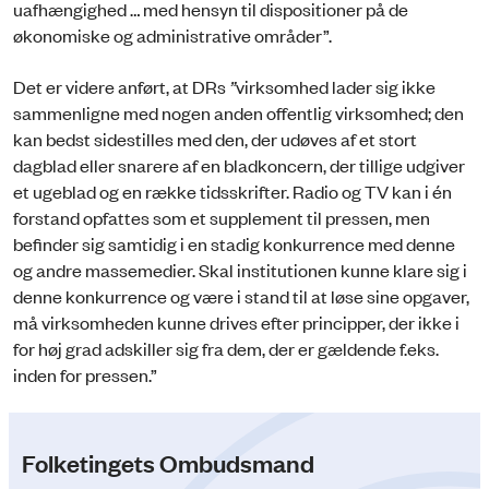
uafhængighed … med hensyn til dispositioner på de
økonomiske og administrative områder”.
Det er videre anført, at DRs
”
virksomhed lader sig ikke
sammenligne med nogen anden offentlig virksomhed; den
kan bedst sidestilles med den, der udøves af et stort
dagblad eller snarere af en bladkoncern, der tillige udgiver
et ugeblad og en række tidsskrifter. Radio og TV kan i én
forstand opfattes som et supplement til pressen, men
befinder sig samtidig i en stadig konkurrence med denne
og andre massemedier. Skal institutionen kunne klare sig i
denne konkurrence og være i stand til at løse sine opgaver,
må virksomheden kunne drives efter principper, der ikke i
for høj grad adskiller sig fra dem, der er gældende f.eks.
inden for pressen.”
Folketingets Ombudsmand