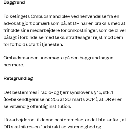
Baggrund
Folketingets Ombudsmand blev ved henvendelse fra en
advokat gjort opmærksom på, at DR har en praksis med at
friholde sine medarbejdere for omkostninger, som de bliver
pålagt i forbindelse med f.eks. straffesager rejst mod dem
for forhold udført i tjenesten.
Ombudsmanden undersøgte på den baggrund sagen
nærmere.
Retsgrundlag
Det bestemmes i radio- og fjernsynslovens § 15, stk. 1
(lovbekendtgørelse nr. 255 af 20. marts 2014), at DR er en
selvstændig offentlig institution.
I forarbejderne til denne bestemmelse, er det bl.a. anført, at
DR skal sikres en ”udstrakt selvstændighed og