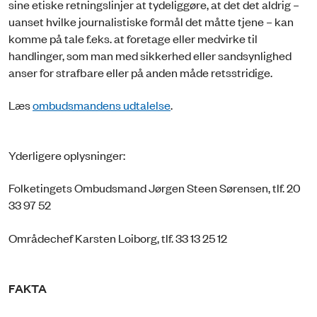
sine etiske retningslinjer at tydeliggøre, at det det aldrig –
uanset hvilke journalistiske formål det måtte tjene – kan
komme på tale f.eks. at foretage eller medvirke til
handlinger, som man med sikkerhed eller sandsynlighed
anser for strafbare eller på anden måde retsstridige.
Læs
ombudsmandens udtalelse
.
Yderligere oplysninger:
Folketingets Ombudsmand Jørgen Steen Sørensen, tlf. 20
33 97 52
Områdechef Karsten Loiborg, tlf. 33 13 25 12
FAKTA