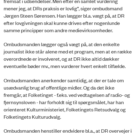
fremsat i udsendelser. Men efter en samlet vurdering
mener jeg, at DRs praksis er lovlig”, siger ombudsmand
Jørgen Steen Sørensen. Han lægger bl.a. vægt på, at DR
efter lovgivningen skal kunne drives efter nogenlunde
samme principper som andre medievirksomheder.
Ombudsmanden lægger også vægt på, at den enkelte
journalist ikke står alene med et program, men at en række
overordnede er involveret, og at DR ikke altid dækker
eventuelle bøder mv., men vurderer hvert enkelt tilfælde.
Ombudsmanden anerkender samtidig, at der er tale om
usædvanlig brug af offentlige midler. Og da det ikke
fremgår, at Folketinget - f.eks. ved vedtagelsen af radio- og
fjernsynsloven - har forholdt sig til spørgsmålet, har han
orienteret Kulturministeriet, Folketingets Retsudvalg og
Folketingets Kulturudvalg.
Ombudsmanden henstiller endvidere bl.a., at DR overvejer i