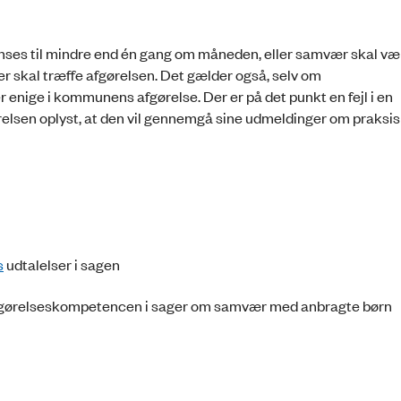
ses til mindre end én gang om måneden, eller samvær skal væ
r skal træffe afgørelsen. Det gælder også, selv om
enige i kommunens afgørelse. Der er på det punkt en fejl i en
relsen oplyst, at den vil gennemgå sine udmeldinger om praksis
s
udtalelser i sagen
 afgørelseskompetencen i sager om samvær med anbragte børn