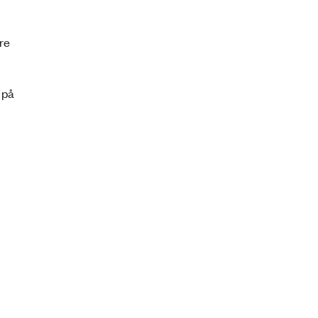
re
 på