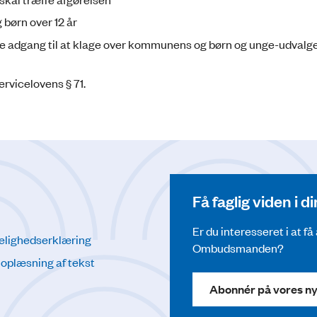
 børn over 12 år
ke adgang til at klage over kommunens og børn og unge-udvalg
rvicelovens § 71.
Få faglig viden i 
Er du interesseret i at f
elighedserklæring
Ombudsmanden?
l oplæsning af tekst
Abonnér på vores n