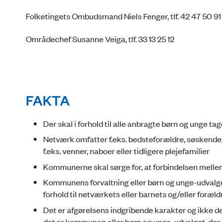
Folketingets Ombudsmand Niels Fenger, tlf. 42 47 50 91
Områdechef Susanne Veiga, tlf. 33 13 25 12
FAKTA
Der skal i forhold til alle anbragte børn og unge t
Netværk omfatter f.eks. bedsteforældre, søskende,
f.eks. venner, naboer eller tidligere plejefamilier
Kommunerne skal sørge for, at forbindelsen mellem
Kommunens forvaltning eller børn og unge-udvalge
forhold til netværkets eller barnets og/eller f
Det er afgørelsens indgribende karakter og ikke de
det er kommunen eller børn og unge-udvalget, der 