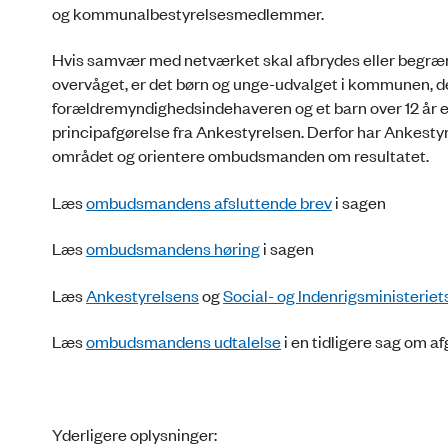
og kommunalbestyrelsesmedlemmer.
Hvis samvær med netværket skal afbrydes eller begræn
overvåget, er det børn og unge-udvalget i kommunen, de
forældremyndighedsindehaveren og et barn over 12 år er 
principafgørelse fra Ankestyrelsen. Derfor har Ankesty
området og orientere ombudsmanden om resultatet.
Læs
ombudsmandens afsluttende brev
i sagen
Læs
ombudsmandens høring
i sagen
Læs
Ankestyrelsens
og
Social- og Indenrigsministeriet
Læs
ombudsmandens udtalelse
i en tidligere sag om
Yderligere oplysninger: