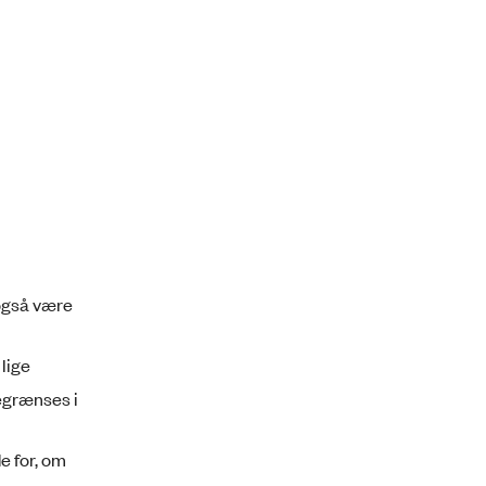
 også være
lige
egrænses i
e for, om