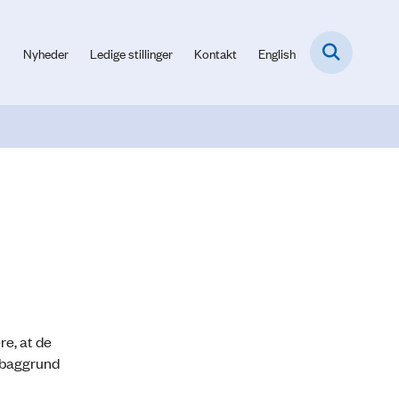
Nyheder
Ledige stillinger
Kontakt
English
re, at de
å baggrund