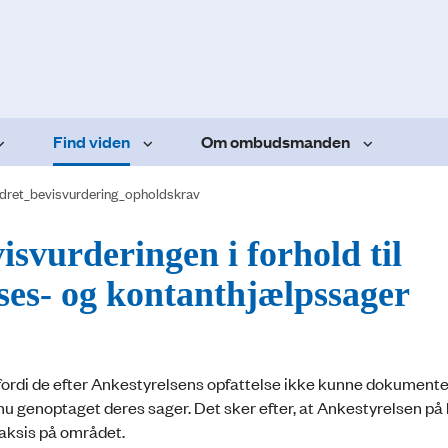
Find viden
Om ombudsmanden
dret_bevisvurdering_opholdskrav
svurderingen i forhold til
ses- og kontanthjælpssager
 fordi de efter Ankestyrelsens opfattelse ikke kunne dokumente
r nu genoptaget deres sager. Det sker efter, at Ankestyrelsen p
aksis på området.