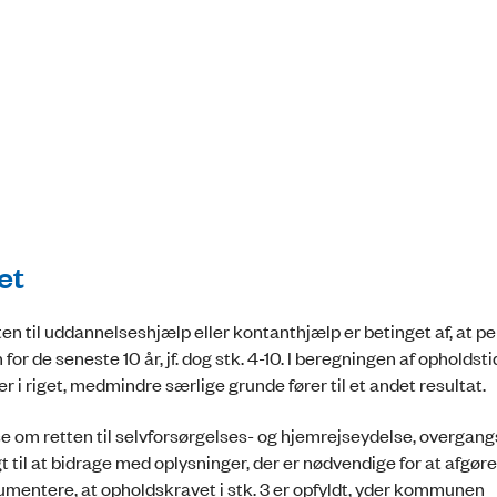
1
et
t retten til uddannelseshjælp eller kontanthjælp er betinget af, at 
 for de seneste 10 år, jf. dog stk. 4-10. I beregningen af opholdst
r i riget, medmindre særlige grunde fører til et andet resultat.
lse om retten til selvforsørgelses- og hjemrejseydelse, overgang
til at bidrage med oplysninger, der er nødvendige for at afgøre
umentere, at opholdskravet i stk. 3 er opfyldt, yder kommunen