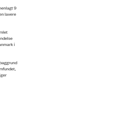
menlagt 9
den lavere
mlet
bindelse
anmark i
å baggrund
amfundet,
iger