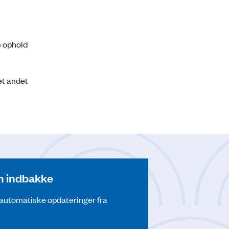
e ophold
et andet
din indbakke
å automatiske opdateringer fra