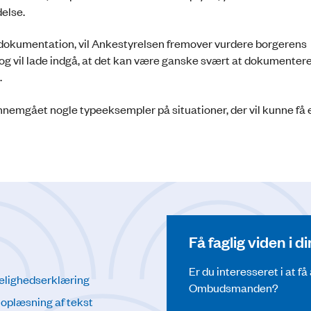
else.
ig dokumentation, vil Ankestyrelsen fremover vurdere borgerens
 og vil lade indgå, at det kan være ganske svært at dokumenter
.
nemgået nogle typeeksempler på situationer, der vil kunne få 
Få faglig viden i 
Er du interesseret i at f
elighedserklæring
Ombudsmanden?
l oplæsning af tekst