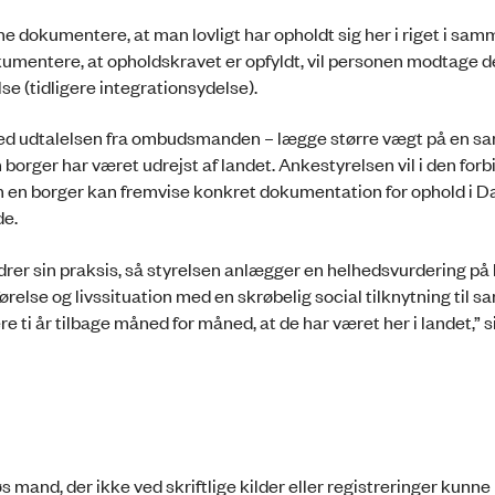
e dokumentere, at man lovligt har opholdt sig her i riget i sam
 dokumentere, at opholdskravet er opfyldt, vil personen modtage 
e (tidligere integrationsydelse).
ed udtalelsen fra ombudsmanden – lægge større vægt på en sa
t en borger har været udrejst af landet. Ankestyrelsen vil i den for
 en borger kan fremvise konkret dokumentation for ophold i D
de.
ndrer sin praksis, så styrelsen anlægger en helhedsvurdering p
ørelse og livssituation med en skrøbelig social tilknytning til s
ti år tilbage måned for måned, at de har været her i landet,” s
 mand, der ikke ved skriftlige kilder eller registreringer kunne