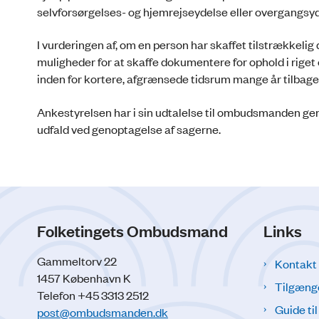
selvforsørgelses- og hjemrejseydelse eller overgangsyd
I vurderingen af, om en person har skaffet tilstrækkel
muligheder for at skaffe dokumentere for ophold i riget
inden for kortere, afgrænsede tidsrum mange år tilbage
Ankestyrelsen har i sin udtalelse til ombudsmanden gen
udfald ved genoptagelse af sagerne.
Folketingets Ombudsmand
Links
Gammeltorv 22
Kontakt
1457 København K
Tilgæng
Telefon +45 3313 2512
Guide ti
post@ombudsmanden.dk