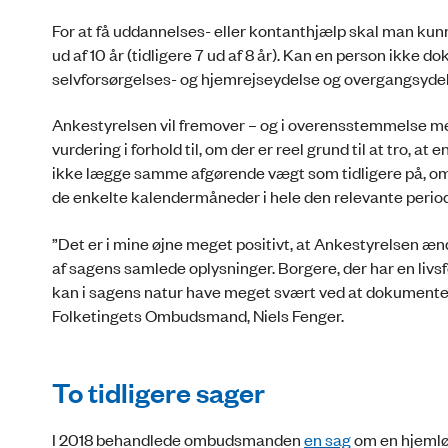
For at få uddannelses- eller kontanthjælp skal man kunn
ud af 10 år (tidligere 7 ud af 8 år). Kan en person ikke
selvforsørgelses- og hjemrejseydelse og overgangsydels
Ankestyrelsen vil fremover – og i overensstemmelse m
vurdering i forhold til, om der er reel grund til at tro, a
ikke lægge samme afgørende vægt som tidligere på, om
de enkelte kalendermåneder i hele den relevante perio
”Det er i mine øjne meget positivt, at Ankestyrelsen æ
af sagens samlede oplysninger. Borgere, der har en livsf
kan i sagens natur have meget svært ved at dokumentere 
Folketingets Ombudsmand, Niels Fenger.
To tidligere sager
I 2018 behandlede ombudsmanden
en sag
om en hjemløs