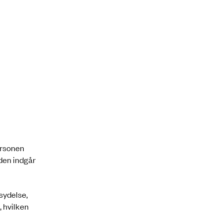
personen
iden indgår
sydelse,
, hvilken