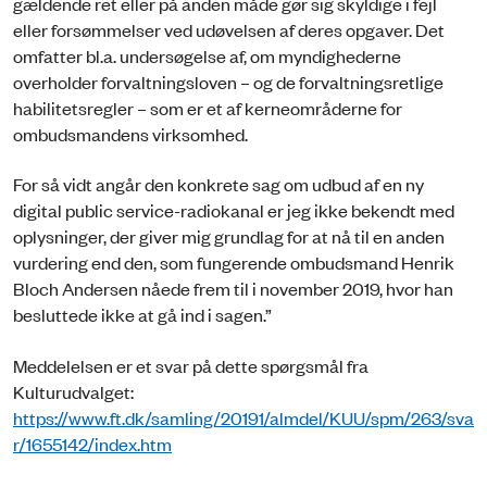
gældende ret eller på anden måde gør sig skyldige i fejl
eller forsømmelser ved udøvelsen af deres opgaver. Det
omfatter bl.a. undersøgelse af, om myndighederne
overholder forvaltningsloven – og de forvaltningsretlige
habilitetsregler – som er et af kerneområderne for
ombudsmandens virksomhed.
For så vidt angår den konkrete sag om udbud af en ny
digital public service-radiokanal er jeg ikke bekendt med
oplysninger, der giver mig grundlag for at nå til en anden
vurdering end den, som fungerende ombudsmand Henrik
Bloch Andersen nåede frem til i november 2019, hvor han
besluttede ikke at gå ind i sagen.”
Meddelelsen er et svar på dette spørgsmål fra
Kulturudvalget:
https://www.ft.dk/samling/20191/almdel/KUU/spm/263/sva
r/1655142/index.htm