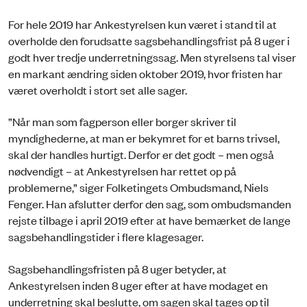
For hele 2019 har Ankestyrelsen kun været i stand til at
overholde den forudsatte sagsbehandlingsfrist på 8 uger i
godt hver tredje underretningssag. Men styrelsens tal viser
en markant ændring siden oktober 2019, hvor fristen har
været overholdt i stort set alle sager.
”Når man som fagperson eller borger skriver til
myndighederne, at man er bekymret for et barns trivsel,
skal der handles hurtigt. Derfor er det godt – men også
nødvendigt – at Ankestyrelsen har rettet op på
problemerne,” siger Folketingets Ombudsmand, Niels
Fenger. Han afslutter derfor den sag, som ombudsmanden
rejste tilbage i april 2019 efter at have bemærket de lange
sagsbehandlingstider i flere klagesager.
Sagsbehandlingsfristen på 8 uger betyder, at
Ankestyrelsen inden 8 uger efter at have modaget en
underretning skal beslutte, om sagen skal tages op til