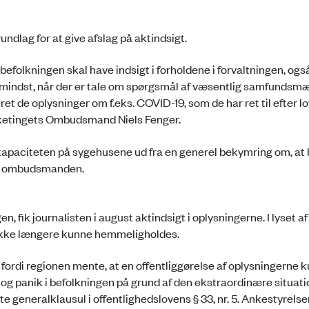
lag for at give afslag på aktindsigt.
befolkningen skal have indsigt i forholdene i forvaltningen, ogs
 mindst, når der er tale om spørgsmål af væsentlig samfundsm
et de oplysninger om f.eks. COVID-19, som de har ret til efter l
Folketingets Ombudsmand Niels Fenger.
 kapaciteten på sygehusene ud fra en generel bekymring om, at
ger ombudsmanden.
ik journalisten i august aktindsigt i oplysningerne. I lyset af 
 ikke længere kunne hemmeligholdes.
, fordi regionen mente, at en offentliggørelse af oplysningerne
o og panik i befolkningen på grund af den ekstraordinære situat
e generalklausul i offentlighedslovens § 33, nr. 5. Ankestyrelse