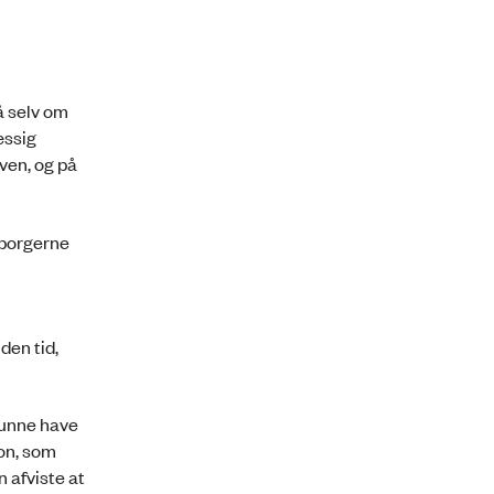
å selv om
æssig
oven, og på
 borgerne
den tid,
 kunne have
ion, som
n afviste at