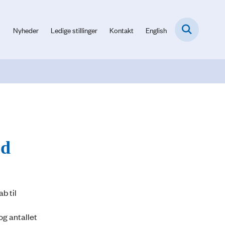
Nyheder
Ledige stillinger
Kontakt
English
ed
b til
og antallet