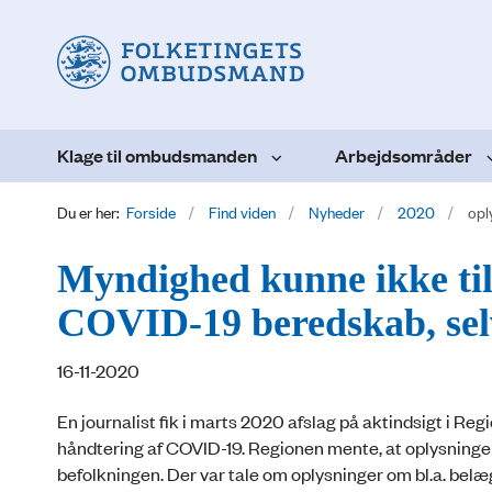
Klage til ombudsmanden
Arbejdsområder
Du er her:
Forside
Find viden
Nyheder
2020
opl
Myndighed kunne ikke ti
COVID-19 beredskab, sel
16-11-2020
En journalist fik i marts 2020 afslag på aktindsigt i R
håndtering af COVID-19. Regionen mente, at oplysninger
befolkningen. Der var tale om oplysninger om bl.a. belæ