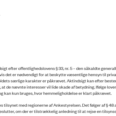
.
igt efter offentlighedslovens § 33, nr. 5 – den såkaldte general
vis det er nødvendigt for at beskytte væsentlige hensyn til priv
holdets særlige karakter er påkrævet. Aktindsigt kan efter bes
r, at de nævnte interesser vil lide skade af betydning. Ifølge love
g kan kun bruges, hvor hemmeligholdelse er klart påkrævet.
s tilsynet med regionerne af Ankestyrelsen. Det følger af § 48 a
utter, om der er tilstrækkelig anledning til at rejse en tilsyns