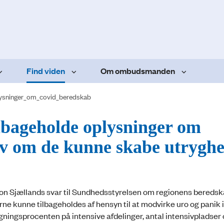
Find viden
Om ombudsmanden
ysninger_om_covid_beredskab
lbageholde oplysninger om
v om de kunne skabe utrygh
egion Sjællands svar til Sundhedsstyrelsen om regionens beredska
ne kunne tilbageholdes af hensyn til at modvirke uro og panik i
gningsprocenten på intensive afdelinger, antal intensivpladser 