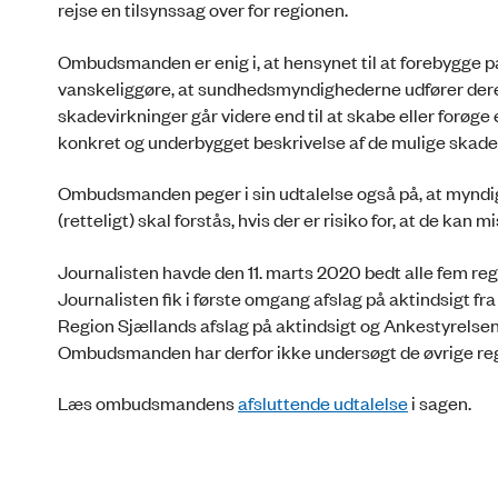
rejse en tilsynssag over for regionen.
Ombudsmanden er enig i, at hensynet til at forebygge panik 
vanskeliggøre, at sundhedsmyndighederne udfører deres 
skadevirkninger går videre end til at skabe eller forøge
konkret og underbygget beskrivelse af de mulige skade
Ombudsmanden peger i sin udtalelse også på, at myndig
(retteligt) skal forstås, hvis der er risiko for, at de kan m
Journalisten havde den 11. marts 2020 bedt alle fem reg
Journalisten fik i første omgang afslag på aktindsigt 
Region Sjællands afslag på aktindsigt og Ankestyrelsens 
Ombudsmanden har derfor ikke undersøgt de øvrige reg
Læs ombudsmandens
afsluttende udtalelse
i sagen.