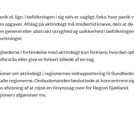
el. lign. i befolkningen i sig selv er sagligt, f.eks. hvor panik v
opgaver. Afslag på aktindsigt må imidlertid kræve, dels at de
 en generel eller abstrakt utryghed og usikkerhed i befolkningen
virkninger.
hederne i forbindelse med aktindsigt kan forklare, hvordan op
isforstås eller give et forkert billede af en sag.
ioner om aktindsigt i regionernes indrapportering til Sundheds
fra alle regionerne. Ombudsmanden besluttede at koncentrere si
afvisning af at rejse en tilsynssag over for Region Sjælland.
ioners afgørelser mv.