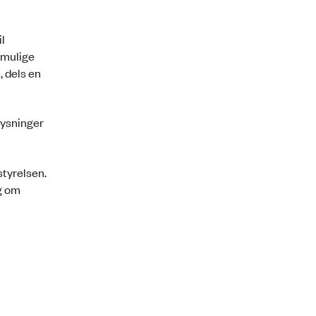
il
 mulige
, dels en
lysninger
styrelsen.
g om