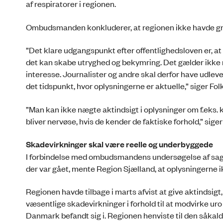
af respiratorer i regionen.
Ombudsmanden konkluderer, at regionen ikke havde grund
”Det klare udgangspunkt efter offentlighedsloven er, at 
det kan skabe utryghed og bekymring. Det gælder ikke
interesse. Journalister og andre skal derfor have udlever
det tidspunkt, hvor oplysningerne er aktuelle,” siger 
”Man kan ikke nægte aktindsigt i oplysninger om f.eks.
bliver nervøse, hvis de kender de faktiske forhold,” si
Skadevirkninger skal være reelle og underbyggede
I forbindelse med ombudsmandens undersøgelse af sagen, f
der var gået, mente Region Sjælland, at oplysningerne
Regionen havde tilbage i marts afvist at give aktindsigt
væsentlige skadevirkninger i forhold til at modvirke ur
Danmark befandt sig i. Regionen henviste til den såkaldt