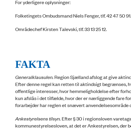
For yderligere oplysninger:
Folketingets Ombudsmand Niels Fenger, tlf. 42 47 50 91
Områdechef Kirsten Talevski, tlf. 33 13 25 12.
FAKTA
Generalklausulen.
Region Sjælland afslog at give aktinds
Efter denne regel kan retten til aktindsigt begrænses, h
offentlige interesser, hvor hemmeligholdelse efter for
kun afslås i det tilfælde, hvor der er nærliggende fare fo
forarbejder har reglen et snævert anvendelsesområde o
Ankestyrelsens tilsyn.
Efter § 30 i regionsloven varetage
kommunestyrelsesloven, at det er Ankestyrelsen, der besl