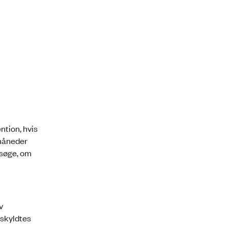
tion, hvis
 måneder
ersøge, om
v
 skyldtes