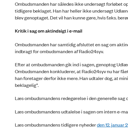
Ombudsmanden har således ikke undersøgt forløbet op t
tidligere beklaget. Han har heller ikke undersøgt Udlæ
blev genoptaget. Det vil han kunne gøre, hvis f.eks. ber
Kritik i sag om aktindsigt i e-mail
Ombudsmanden har samtidig afsluttet en sag om aktind
indbragt for ombudsmanden af Radio24syv.
Efter at ombudsmanden gik ind i sagen, genoptog Udlænd
Ombudsmanden konkluderer, at Radio24syv nu har fået de
han foretager derfor ikke mere. Han udtaler dog, at m
beklagelig”.
Læs ombudsmandens redegørelse i den generelle sag o
Læs ombudsmandens udtalelse i sagen om intern e-mai
Læs ombudsmandens tidligere nyheder
den 12. januar 