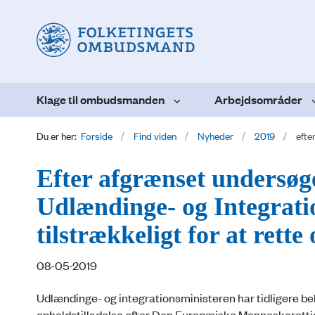
Klage til ombudsmanden
Arbejdsområder
Du er her:
Forside
Find viden
Nyheder
2019
efte
Efter afgrænset undersøge
Udlændinge- og Integratio
tilstrækkeligt for at rette 
08-05-2019
Udlændinge- og integrationsministeren har tidligere b
opholdstilladelse efter Den Europæiske Menneskeretti