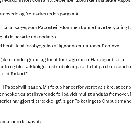
rænsede og fremadrettede spørgsmål:
ation af sager, som Paposhvili-dommen kunne have betydning fo
 til de berørte udlændinge.
 henblik på forebyggelse af lignende situationer fremover.
kke fundet grundlag for at foretage mere. Han siger bl.a., at
ante og tilstrækkelige bestræbelser på at få fat på de udsendte 
dlet forkert.”
i Paposhvili-sagen. Mit fokus har derfor været at sikre, at der 
ennesker, og at tilsvarende fejl så vidt muligt undgås fremover.
teriet har gjort tilstrækkeligt”, siger Folketingets Ombudsman
smål end de nævnte.