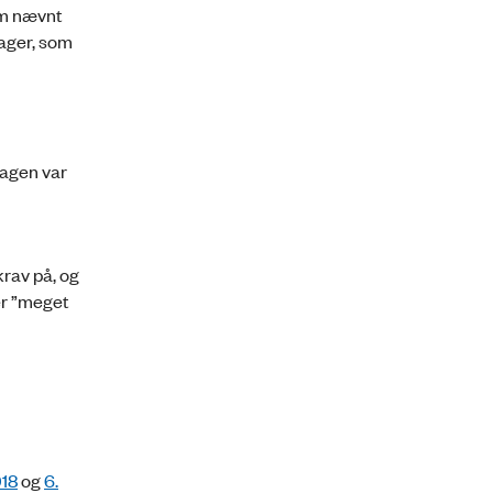
om nævnt
sager, som
Sagen var
rav på, og
er ”meget
018
og
6.