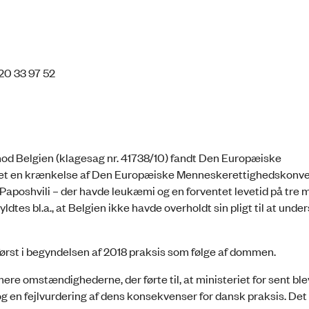
20 33 97 52
mod Belgien (klagesag nr. 41738/10) fandt Den Europæiske
ret en krænkelse af Den Europæiske Menneskerettighedskonven
Paposhvili – der havde leukæmi og en forventet levetid på tre
ldtes bl.a., at Belgien ikke havde overholdt sin pligt til at und
ørst i begyndelsen af 2018 praksis som følge af dommen.
 omstændighederne, der førte til, at ministeriet for sent ble
n fejlvurdering af dens konsekvenser for dansk praksis. Det