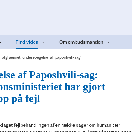
Find viden
Om ombudsmanden
r_afgraenset_undersoegelse_af_paposhvili-sag
lse af Paposhvili-sag:
nsministeriet har gjort
op på fejl
eklaget fejlbehandlingen af en række sager om humanitær
ghedsdomstols dom af 13. december 2016 i den såkaldte Paposh