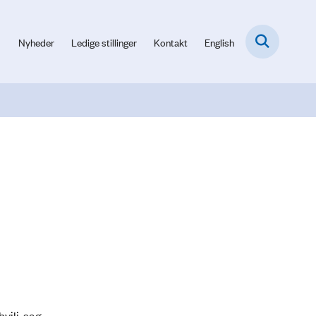
Nyheder
Ledige stillinger
Kontakt
English
vili-sag.