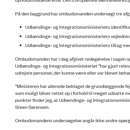
På den baggrund har ombudsmanden undersøgt tre afg
Udlændinge- og Integrationsministeriets identifik
Udlændinge- og Integrationsministeriets vejledning
Udlændinge- og Integrationsministeriets tiltag med
Ombudsmanden har i dag afgivet redegørelse i sagen og i
Udlændinge- og Integrationsministeriet ”har gjort relev
udrejste personer, der kunne være eller var blevet behan
”Ministeren har allerede beklaget de grundlæggende fejl 
som muligt bliver rettet op i forhold til meget udsatte m
punkter finder jeg, at Udlændinge- og Integrationsminis
Steen Sørensen.
Ombudsmandens undersøgelse angår ikke andre spørg