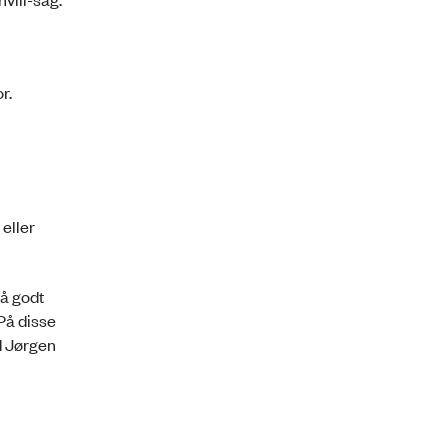
r.
eller
så godt
 På disse
d Jørgen