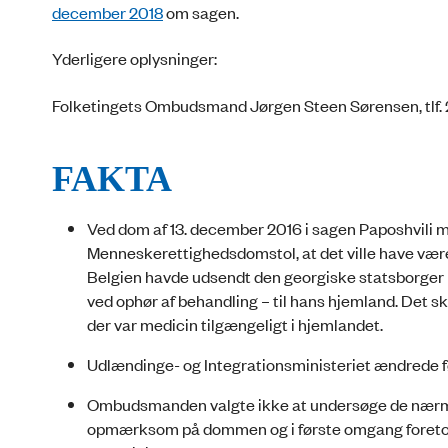
december 2018
om sagen.
Yderligere oplysninger:
Folketingets Ombudsmand Jørgen Steen Sørensen, tlf. 
FAKTA
Ved dom af 13. december 2016 i sagen Paposhvili 
Menneskerettighedsdomstol, at det ville have væ
Belgien havde udsendt den georgiske statsborger 
ved ophør af behandling – til hans hjemland. Det sky
der var medicin tilgængeligt i hjemlandet.
Udlændinge- og Integrationsministeriet ændrede f
Ombudsmanden valgte ikke at undersøge de nærmere
opmærksom på dommen og i første omgang foretog e