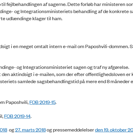
il fejlbehandlingen af sagerne. Dette forløb har ministeren s
ndinge- og Integrationsministeriets behandling af de konkrete 
ørte udlændinge klager til ham.
sigt i en meget omtalt intern e-mail om Paposhvili-dommen. 
inge- og Integrationsministeriet sagen og traf ny afgørelse.
n aktindsigt i e-mailen, som der efter offentlighedsloven er k
inisteriets samlede sagsbehandlingstid på mere end 8 måneder 
m Paposhvili,
FOB 2019-15
.
l,
FOB 2019-14
.
2018
og
27. marts 2018
og pressemeddelelser
den 19. oktober 2