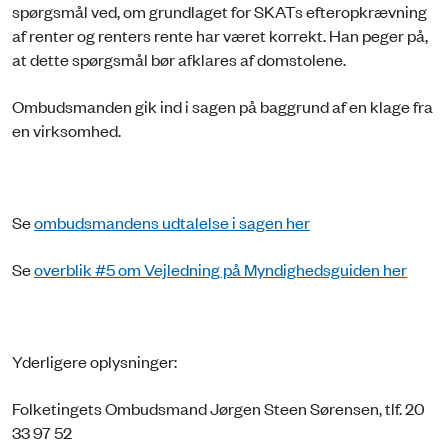
spørgsmål ved, om grundlaget for SKATs efteropkrævning
af renter og renters rente har været korrekt. Han peger på,
at dette spørgsmål bør afklares af domstolene.
Ombudsmanden gik ind i sagen på baggrund af en klage fra
en virksomhed.
Se
ombudsmandens udtalelse i sagen her
Se
overblik #5 om Vejledning på Myndighedsguiden her
Yderligere oplysninger:
Folketingets Ombudsmand Jørgen Steen Sørensen, tlf. 20
33 97 52