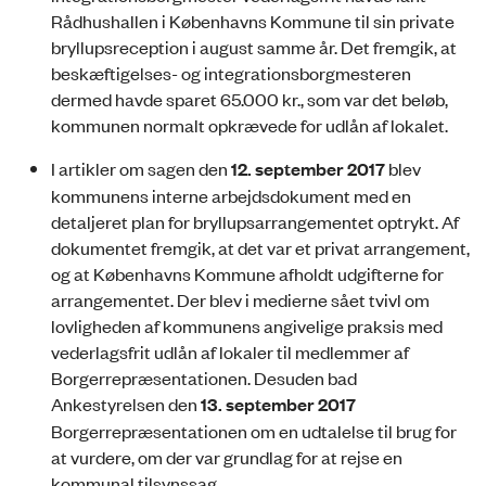
Rådhushallen i Københavns Kommune til sin private
bryllupsreception i august samme år. Det fremgik, at
beskæftigelses- og integrationsborgmesteren
dermed havde sparet 65.000 kr., som var det beløb,
kommunen normalt opkrævede for udlån af lokalet.
I artikler om sagen den
12.
september 2017
blev
kommunens interne arbejdsdokument med en
detalje­ret plan for bryllupsarrangementet optrykt. Af
dokumentet fremgik, at det var et privat arrangement,
og at Københavns Kommune afholdt udgifterne for
arrangementet. Der blev i medierne sået tvivl om
lovligheden af kommunens angivelige praksis med
vederlagsfrit udlån af lokaler til medlemmer af
Borgerrepræsentationen. Desuden bad
Ankestyrelsen den
13. september 2017
Borgerrepræsentationen om en udtalelse til brug for
at vurdere, om der var grundlag for at rejse en
kommunal tilsynssag.