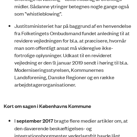
midler. Sådanne ytringer betegnes nogle gange også
som ”whistleblowing”.
Justitsministeriet har på baggrund af en henvendelse
fra Folketingets Ombudsmand fundet anledning til at
revidere vejledningen for bl.a. at præcisere, hvornår
man som offentligt ansat må videregive ikke-
fortrolige oplysninger. Udkast til en revideret
vejledning er den 9. januar 2019 sendt i høring til bl.a.
Moderniseringsstyrelsen, Kommunernes
Landsforening, Danske Regioner og en række
arbejdstagerorganisationer.
Kort om sagen i Københavns Kommune
I
september 2017
bragte flere medier artikler om, at
den daværende beskæftigelses- og
integrationsborgmester vederlagsfrit havde lånt