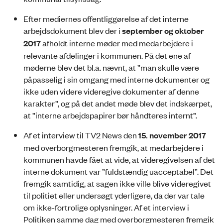
Efter mediernes offentliggørelse af det interne
arbejdsdokument blev der i
september og oktober
2017
afholdt interne møder med medarbejdere i
relevante afdelinger i kommunen. På det ene af
møderne blev det bl.a. nævnt, at ”man skulle være
påpasselig i sin omgang med interne dokumenter og
ikke uden videre videregive dokumenter af denne
karakter”, og på det andet møde blev det indskærpet,
at ”interne arbejdspapirer bør håndteres internt”.
Af et interview til TV2 News den
15.
november 2017
med overborgmesteren fremgik, at medarbejdere i
kommunen havde fået at vide, at videregivelsen af det
interne dokument var ”fuldstændig uacceptabel”. Det
fremgik samtidig, at sagen ikke ville blive videregivet
til politiet eller undersøgt yderligere, da der var tale
om ikke-fortrolige oplysninger. Af et interview i
Politiken samme dag med overborgmesteren fremgik