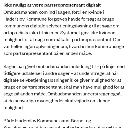
Ikke muligt at være partsrepræsentant digitalt
Ombudsmanden kom ind i sagen, fordi en kvinde i
Haderslev Kommune forgæves havde forsøgt at bruge
kommunens digitale selvbetjeningsløsning til at søge om
ortopædiske sko til sin mor. Systemet gav ikke kvinden
mulighed for at søge som såkaldt partsrepræsentant. Der
var heller ingen oplysninger om, hvordan hun kunne ansøge
som partsrepræsentant på en anden måde.
Sagen har givet ombudsmanden anledning til – på linje med
tidligere udtalelser i andre sager – at understrege, at når
digitale selvbetjeningsløsninger ikke giver mulighed for at
bruge en partsrepræsentant, skal man have mulighed for at
søge på anden måde. Ombudsmanden understreger også,
at de ansvarlige myndigheder skal vejlede om denne
mulighed.
Både Haderslev Kommune samt Børne- og
Socialministeriet har svaret ombudsmanden, at de vil tage