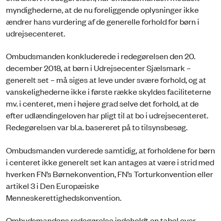
myndighederne, at de nu foreliggende oplysninger ikke
ændrer hans vurdering af de generelle forhold for børn i
udrejsecenteret.
Ombudsmanden konkluderede i redegørelsen den 20.
december 2018, at børn i Udrejsecenter Sjælsmark –
generelt set – må siges at leve under svære forhold, og at
vanskelighederne ikke i første række skyldes faciliteterne
mv. i centeret, men i højere grad selve det forhold, at de
efter udlændingeloven har pligt til at bo i udrejsecenteret.
Redegørelsen var bl.a. basereret på to tilsynsbesøg.
Ombudsmanden vurderede samtidig, at forholdene for børn
i centeret ikke generelt set kan antages at være i strid med
hverken FN’s Børnekonvention, FN’s Torturkonvention eller
artikel 3 i Den Europæiske
Menneskerettighedskonvention.
Ombudsmandens redegørelse indeholdt en tabel over