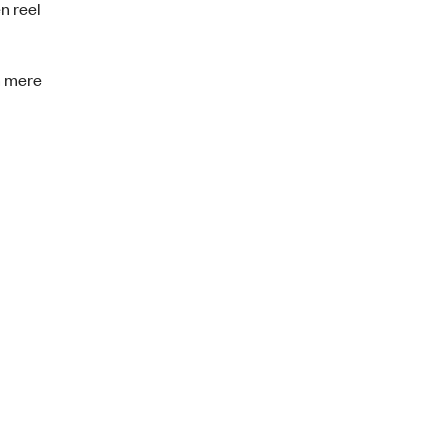
n reel
n mere