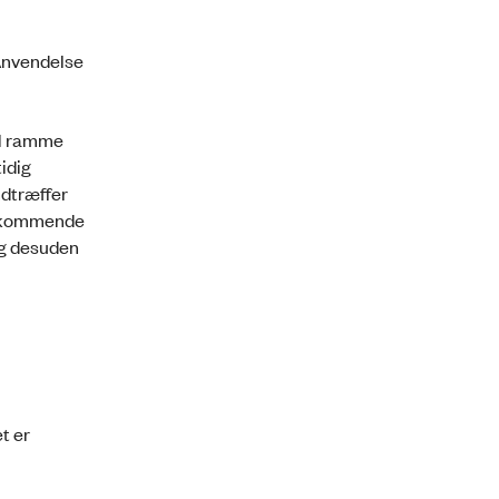
(Anvendelse
al ramme
idig
ndtræffer
vedkommende
og desuden
t er