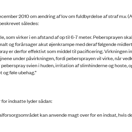
 december 2010 om ændring af lov om fuldbyrdelse af straf m.v. 
 beskrevet således:
, som virker i en afstand af op til 6-7 meter. Pebersprayen sk
imalt og forårsager akut øjenkrampe med deraf følgende midlert
ray er derfor effektivt som middel til pacificering. Virkningen i
 øjnene under påvirkningen, fordi pebersprayen vil virke, når 
peberspray svien i huden, irritation af slimhinderne og hoste, 
t og føle ubehag.”
for indsatte lyder sådan:
alforsorgsområdet kan anvende magt over for en indsat, hvis de