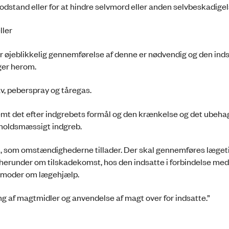
odstand eller for at hindre selvmord eller anden selvbeskadigel
ller
år øjeblikkelig gennemførelse af denne er nødvendig og den ind
nger herom.
v, peberspray og tåregas.
t det efter indgrebets formål og den krænkelse og det ubeha
orholdsmæssigt indgreb.
 som omstændighederne tillader. Der skal gennemføres lægeti
erunder om tilskadekomst, hos den indsatte i forbindelse med
 anmoder om lægehjælp.
g af magtmidler og anvendelse af magt over for indsatte.”