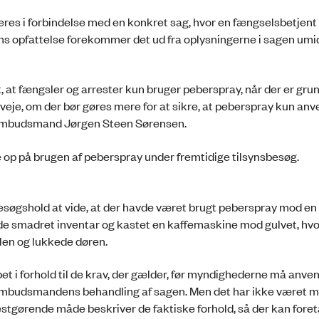
res i forbindelse med en konkret sag, hvor en fængselsbetjent
s opfattelse forekommer det ud fra oplysningerne i sagen umi
t, at fængsler og arrester kun bruger peberspray, når der er grun
erveje, om der bør gøres mere for at sikre, at peberspray kun anv
 Ombudsmand Jørgen Steen Sørensen.
e op på brugen af peberspray under fremtidige tilsynsbesøg.
søgshold at vide, at der havde været brugt peberspray mod en i
de smadret inventar og kastet en kaffemaskine mod gulvet, hvo
len og lukkede døren.
 i forhold til de krav, der gælder, før myndighederne må anve
 ombudsmandens behandling af sagen. Men det har ikke været mu
estgørende måde beskriver de faktiske forhold, så der kan fore