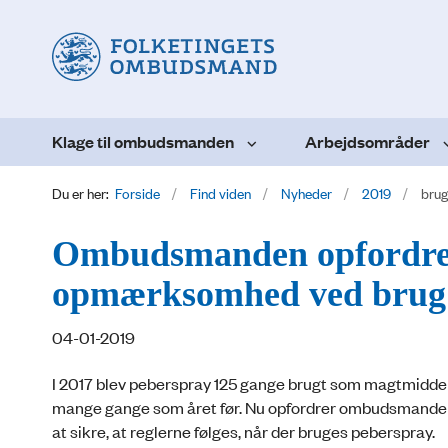
Klage til ombudsmanden
Arbejdsområder
Du er her:
Forside
Find viden
Nyheder
2019
brug
Ombudsmanden opfordrer 
opmærksomhed ved brug 
04-01-2019
I 2017 blev peberspray 125 gange brugt som magtmiddel 
mange gange som året før. Nu opfordrer ombudsmanden kri
at sikre, at reglerne følges, når der bruges peberspray.