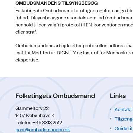
OMBUDSMANDENS TILSYNSBESØG
Folketingets Ombudsmand foretager regelmæssige tilsyn
frihed. Tilsynsbesøgene sker dels som led i ombudsman
henhold til den valgfri protokol til FN-konventionen 
eller straf.
Ombudsmandens arbejde efter protokollen udføres i s
Institut Mod Tortur. DIGNITY og Institut for Mennesker
ekspertise.
Folketingets Ombudsmand
Links
Gammeltorv 22
Kontakt
1457 København K
Tilgæng
Telefon +45 3313 2512
Guide ti
post@ombudsmanden.dk