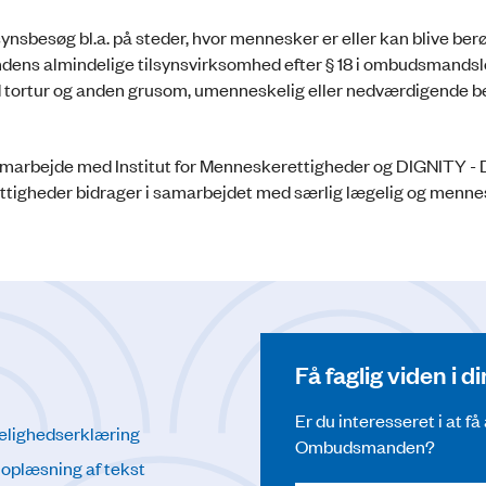
sbesøg bl.a. på steder, hvor mennesker er eller kan blive ber
dens almindelige tilsynsvirksomhed efter § 18 i ombudsmandslo
mod tortur og anden grusom, umenneskelig eller nedværdigende 
amarbejde med Institut for Menneskerettigheder og DIGNITY -
ettigheder bidrager i samarbejdet med særlig lægelig og menne
Få faglig viden i 
Er du interesseret i at f
elighedserklæring
Ombudsmanden?
l oplæsning af tekst