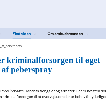
Find viden
Om ombudsmanden
_af_peberspray
kriminalforsorgen til øget
af peberspray
mod indsatte i landets fængsler og arrester. Det er næsten do
minalforsorgen til at overveje, om der er behov for yderligere