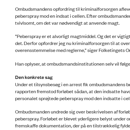
Ombudsmandens opfordring til kriminalforsorgen afleve
peberspray mod en indsat i cellen. Efter ombudsmanden
tvivlsomt, om det var nødvendigt at anvende magt.
”Peberspray er et alvorligt magtmiddel. Og det er vigtig
det. Derfor opfordrer jeg nu kriminalforsorgen til at ov
overensstemmelse med reglerne,” siger Folketingets
Han oplyser, at ombudsmandsinstitutionen selv vil følg
Den konkrete sag
Under et tilsynsbesøg i en arrest fik ombudsmandens be
rapporten fremstod forløbet sådan, at den indsatte hav
personalet sprøjtede peberspray mod den indsatte i cel
Ombudsmanden undrede sig over beskrivelsen af forløbet
peberspray. Forløbet er blevet yderligere belyst under
fremskaffe dokumentation, der på en tilstrækkelig fyld