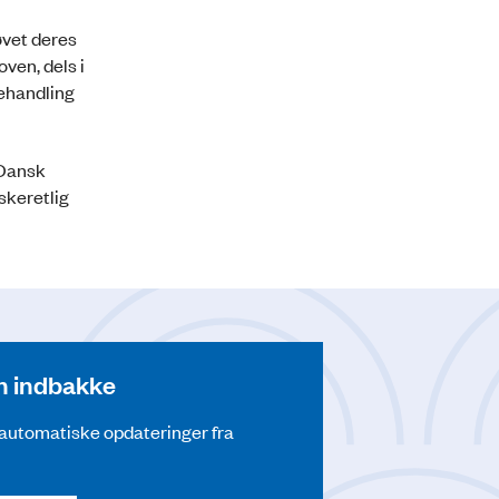
øvet deres
ven, dels i
behandling
 Dansk
skeretlig
din indbakke
å automatiske opdateringer fra