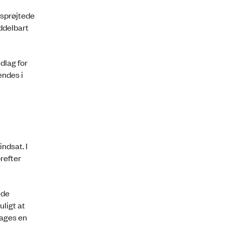
 sprøjtede
ddelbart
dlag for
endes i
ndsat. I
refter
nde
ligt at
tages en