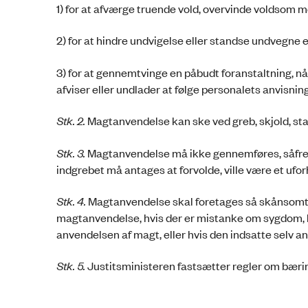
1) for at afværge truende vold, overvinde voldsom m
2) for at hindre undvigelse eller standse undvegne e
3) for at gennemtvinge en påbudt foranstaltning, n
afviser eller undlader at følge personalets anvisni
Stk. 2.
Magtanvendelse kan ske ved greb, skjold, sta
Stk. 3.
Magtanvendelse må ikke gennemføres, såfrem
indgrebet må antages at forvolde, ville være et uf
Stk. 4.
Magtanvendelse skal foretages så skånsomt,
magtanvendelse, hvis der er mistanke om sygdom, h
anvendelsen af magt, eller hvis den indsatte selv
Stk. 5.
Justitsministeren fastsætter regler om bærin