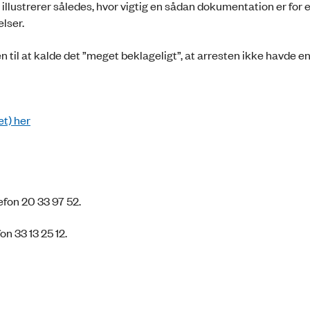
 illustrerer således, hvor vigtig en sådan dokumentation er for e
elser.
l at kalde det ”meget beklageligt”, at arresten ikke havde e
t) her
fon 20 33 97 52.
n 33 13 25 12.