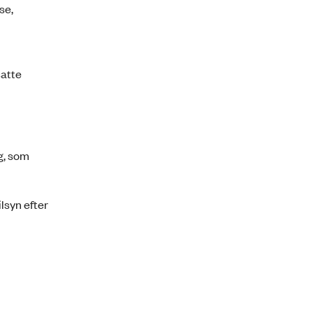
se,
satte
g, som
lsyn efter