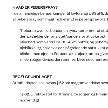
HVAD ER PEBERSPRAY?
I de almindelige bemærkninger til lovforslag L 93 af 8.
af peberspray som magtmiddel mv.) er peberspray bl.a.
”Pebersprayen udsender en tynd, komprimeret stråle
den pågældende i ansigtet/panden for at virke opt
blindhed, som varer i ca. 30-45 minutter, og pebersp
øjeblikkeligt, selv hvis den pågældende har lukket
blinker med øjnene. Foruden akut øjenkrampe giver 
vil den pågældende, der rammes, blive desorientere
REGELGRUNDLAGET
Straffuldbyrdelseslovens § 62 om magtanvendelse over 
”§ 62.
Direktoratet for Kriminalforsorgen og krimin
nødvendigt