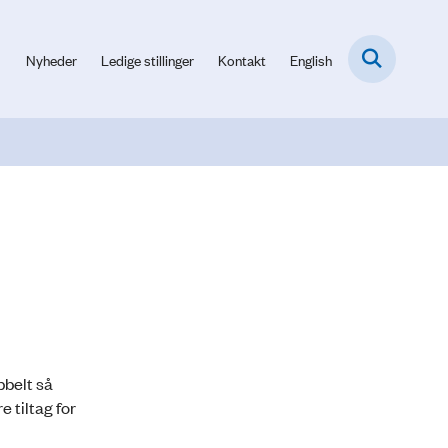
Nyheder
Ledige stillinger
Kontakt
English
bbelt så
 tiltag for