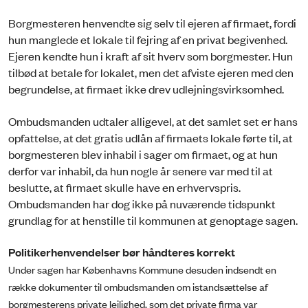
Borgmesteren henvendte sig selv til ejeren af firmaet, fordi
hun manglede et lokale til fejring af en privat begivenhed.
Ejeren kendte hun i kraft af sit hverv som borgmester. Hun
tilbød at betale for lokalet, men det afviste ejeren med den
begrundelse, at firmaet ikke drev udlejningsvirksomhed.
Ombudsmanden udtaler alligevel, at det samlet set er hans
opfattelse, at det gratis udlån af firmaets lokale førte til, at
borgmesteren blev inhabil i sager om firmaet, og at hun
derfor var inhabil, da hun nogle år senere var med til at
beslutte, at firmaet skulle have en erhvervspris.
Ombudsmanden har dog ikke på nuværende tidspunkt
grundlag for at henstille til kommunen at genoptage sagen.
Politikerhenvendelser bør håndteres korrekt
Under sagen har Københavns Kommune desuden indsendt en
række dokumenter til ombudsmanden om istandsættelse af
borgmesterens private lejlighed, som det private firma var