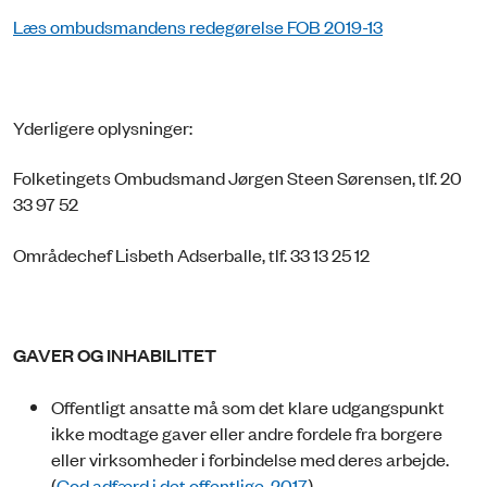
Læs ombudsmandens redegørelse FOB 2019-13
Yderligere oplysninger:
Folketingets Ombudsmand Jørgen Steen Sørensen, tlf. 20
33 97 52
Områdechef Lisbeth Adserballe, tlf. 33 13 25 12
GAVER OG INHABILITET
Offentligt ansatte må som det klare udgangspunkt
ikke modtage gaver eller andre fordele fra borgere
eller virksomheder i forbindelse med deres arbejde.
(
God adfærd i det offentlige, 2017
)