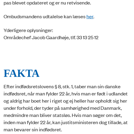
pas blevet opdateret og er nu retvisende.
Ombudsmandens udtalelse kan læses
her
.
Yderligere oplysninger:
Områdechef Jacob Gaardhøje, tlf. 33 13 25 12
FAKTA
Efter indfødsretslovens § 8, stk. 1, taber man sin danske
indfødsret, når man fylder 22 år, hvis man er født i udlandet
og aldrig har boet her i riget og ej heller har opholdt sig her
under forhold, der tyder på samhørighed med Danmark,
medmindre man bliver statsløs. Hvis man søger om det,
inden man fylder 22 år, kan justitsministeren dog tillade, at
man bevarer sin indfødsret.