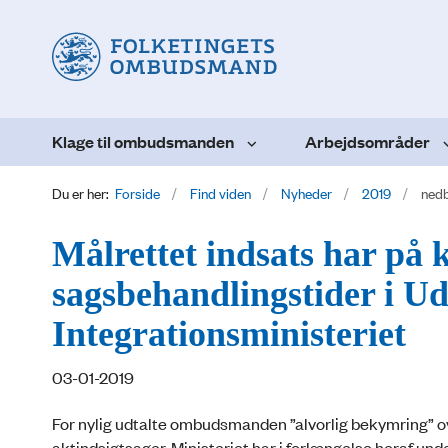
Klage til ombudsmanden
Arbejdsområder
Du er her:
Forside
Find viden
Nyheder
2019
nedb
Målrettet indsats har på
sagsbehandlingstider i U
Integrationsministeriet
03-01-2019
For nylig udtalte ombudsmanden ”alvorlig bekymring” o
aktindsigtsager. Ministeriet har i forlængelse heraf 