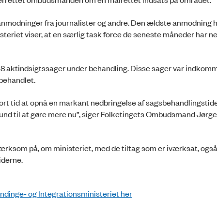
anmodninger fra journalister og andre. Den ældste anmodning 
isteriet viser, at en særlig task force de seneste måneder har n
 8 aktindsigtssager under behandling. Disse sager var indkomm
behandlet.
 kort tid at opnå en markant nedbringelse af sagsbehandlingstide
grund til at gøre mere nu”, siger Folketingets Ombudsmand Jørg
ksom på, om ministeriet, med de tiltag som er iværksat, ogs
iderne.
dinge- og Integrationsministeriet her