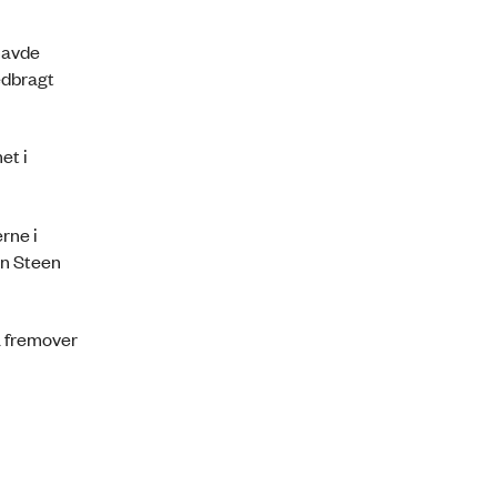
havde
edbragt
et i
rne i
en Steen
å fremover