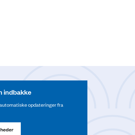
din indbakke
å automatiske opdateringer fra
yheder