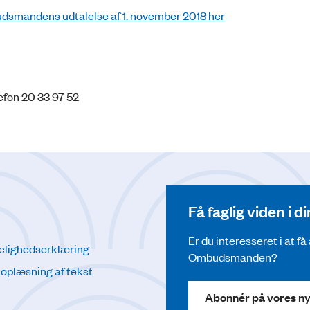
budsmandens udtalelse af 1. november 2018 her
efon 20 33 97 52
Få faglig viden i 
Er du interesseret i at f
elighedserklæring
Ombudsmanden?
l oplæsning af tekst
Abonnér på vores n