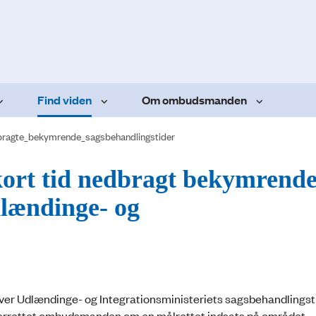
Find viden
Om ombudsmanden
ragte_bekymrende_sagsbehandlingstider
 kort tid nedbragt bekymrend
dlændinge- og
ver Udlændinge- og Integrationsministeriets sagsbehandlingsti
underrettet ombudsmanden om en målrettet indsats på området.