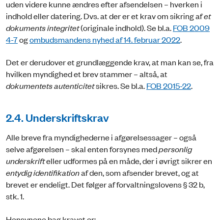
uden videre kunne ændres efter afsendelsen – hverken i
indhold eller datering. Dvs. at der er et krav om sikring af
et
dokuments integritet
(originale indhold). Se bl.a.
FOB 2009
4-7
og
ombudsmandens nyhed af 14. februar 2022
.
Det er derudover et grundlæggende krav, at man kan se, fra
hvilken myndighed et brev stammer – altså, at
dokumentets autenticitet
sikres. Se bl.a.
FOB 2015-22
.
2.4. Underskriftskrav
Alle breve fra myndighederne i afgørelsessager – også
selve afgørelsen – skal enten forsynes med
personlig
underskrift
eller udformes på en måde, der i øvrigt sikrer en
entydig identifikation
af den, som afsender brevet, og at
brevet er endeligt. Det følger af forvaltningslovens § 32 b,
stk. 1.
Hensynene bag kravet er: