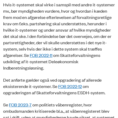
Hvis it-systemet skal virke i samspil med andre it-systemer
mv., bør myndigheden vurdere, hvor og hvordan i kæden
frem mod en afgørelse efterlevelsen af forvaltningsretlige
krav om f.eks. partshøring skal understøttes, herunder i
hvilke it-systemer og under ansvar af hvilke myndigheder
det skal ske. I den forbindelse bør det overvejes, om der er
partsrettigheder, der vil skulle understøttes i det nye it-
system, selv hvis der ikke i dette system skal træffes
afgørelser. Se
FOB 2022-11
om Skatteforvaltningens
udvikling af it-systemet Deleøkonomisk
Indberetningsløsning.
Det anførte gælder også ved opgradering af allerede
eksisterende it-systemer. Se
FOB 2022-12
om
opgraderingen af Skatteforvaltningens ESDH-system.
Se
FOB 2023-7
om politiets våbenregister, hvor
ombudsmanden kritiserede bl.a., at våbenregisteret blev
sat i drift, uden at myndighederne havde sikret, at systemet