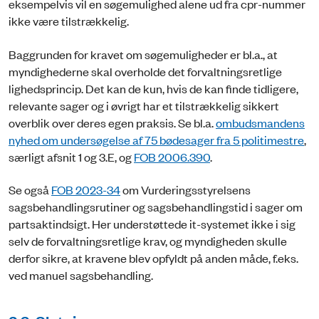
eksempelvis vil en søgemulighed alene ud fra cpr-nummer
ikke være tilstrækkelig.
Baggrunden for kravet om søgemuligheder er bl.a., at
myndighederne skal overholde det forvaltningsretlige
lighedsprincip. Det kan de kun, hvis de kan finde tidligere,
relevante sager og i øvrigt har et tilstrækkelig sikkert
overblik over deres egen praksis. Se bl.a.
ombudsmandens
nyhed om undersøgelse af 75 bødesager fra 5 politimestre
,
særligt afsnit 1 og 3.E, og
FOB 2006.390
.
Se også
FOB 2023-34
om Vurderingsstyrelsens
sagsbehandlingsrutiner og sagsbehandlingstid i sager om
partsaktindsigt. Her understøttede it-systemet ikke i sig
selv de forvaltningsretlige krav, og myndigheden skulle
derfor sikre, at kravene blev opfyldt på anden måde, f.eks.
ved manuel sagsbehandling.