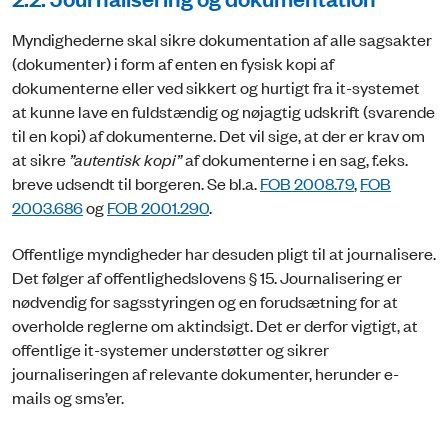
Myndighederne skal sikre dokumentation af alle sagsakter
(dokumenter) i form af enten en fysisk kopi af
dokumenterne eller ved sikkert og hurtigt fra it-systemet
at kunne lave en fuldstændig og nøjagtig udskrift (svarende
til en kopi) af dokumenterne. Det vil sige, at der er krav om
at sikre
”autentisk kopi”
af dokumenterne i en sag, f.eks.
breve udsendt til borgeren. Se bl.a.
FOB 2008.79
,
FOB
2003.686
og
FOB 2001.290
.
Offentlige myndigheder har desuden pligt til at journalisere.
Det følger af offentlighedslovens § 15. Journalisering er
nødvendig for sagsstyringen og en forudsætning for at
overholde reglerne om aktindsigt. Det er derfor vigtigt, at
offentlige it-systemer understøtter og sikrer
journaliseringen af relevante dokumenter, herunder e-
mails og sms’er.