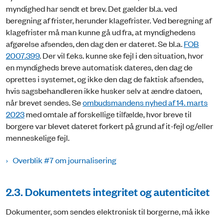
myndighed har sendt et brev. Det gælder bl.a. ved
beregning af frister, herunder klagefrister. Ved beregning af
klagefrister må man kunne gå ud fra, at myndighedens
afgørelse afsendes, den dag den er dateret. Se bl.a.
FOB
2007.399
. Der vil f.eks. kunne ske fejl i den situation, hvor
en myndigheds breve automatisk dateres, den dag de
oprettes i systemet, og ikke den dag de faktisk afsendes,
hvis sagsbehandleren ikke husker selv at ændre datoen,
når brevet sendes. Se
ombudsmandens nyhed af 14. marts
2023
med omtale af forskellige tilfælde, hvor breve til
borgere var blevet dateret forkert på grund af it-fejl og/eller
menneskelige fejl.
Overblik #7 om journalisering
2.3. Dokumentets integritet og autenticitet
Dokumenter, som sendes elektronisk til borgerne, må ikke