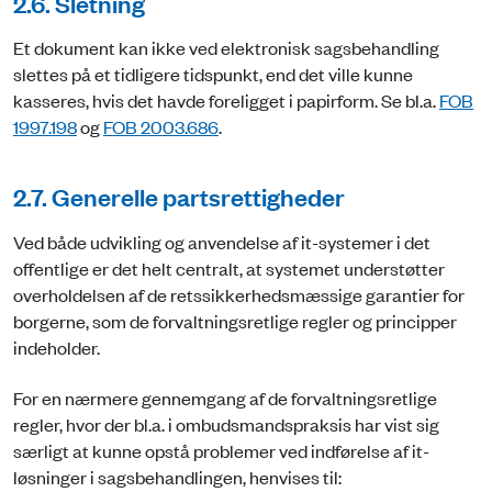
2.6. Sletning
Et dokument kan ikke ved elektronisk sagsbehandling
slettes på et tidligere tidspunkt, end det ville kunne
kasseres, hvis det havde foreligget i papirform. Se bl.a.
FOB
1997.198
og
FOB 2003.686
.
2.7. Generelle partsrettigheder
Ved både udvikling og anvendelse af it-systemer i det
offentlige er det helt centralt, at systemet understøtter
overholdelsen af de retssikkerhedsmæssige garantier for
borgerne, som de forvaltningsretlige regler og principper
indeholder.
For en nærmere gennemgang af de forvaltningsretlige
regler, hvor der bl.a. i ombudsmandspraksis har vist sig
særligt at kunne opstå problemer ved indførelse af it-
løsninger i sagsbehandlingen, henvises til: