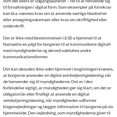
som det ellers er udgangspunktet – ret til at henvende sig
til forvaltningen i digital form. Som eksempler på formkrav
kan bl.a. nævnes krav om at anvende særlige blanketter
eller ansøgningsskemaer eller krav om skriftlighed eller
underskrift.
Der er ikke med bestemmelsen i § 32 a hjemmel til at
fastsætte en
pligt
for borgeren til at kommunikere digitalt
med myndighederne og derved udelukke andre
kommunikationsformer.
Det kan desuden ikke uden hjemmel i lovgivningen kræves,
at borgerne anvender en digital
selvbetjeningsløsning
, når
de henvender sig til myndighederne. Det er i den
forbindelse vigtigt, at myndigheden gør sig klart, om det er
obligatorisk eller frivilligt at anvende en digital
selvbetjeningsløsning, når myndigheden udformer
klagevejledninger og lægger information til borgerne på sin
hjemmeside. Den vejledning, som myndighederne giver til