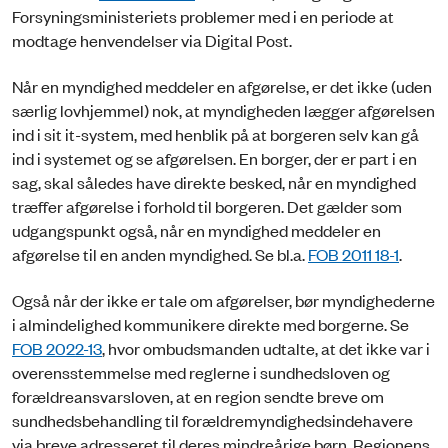
Forsyningsministeriets problemer med i en periode at
modtage henvendelser via Digital Post.
Når en myndighed meddeler en afgørelse, er det ikke (uden
særlig lovhjemmel) nok, at myndigheden lægger afgørelsen
ind i sit it-system, med henblik på at borgeren selv kan gå
ind i systemet og se afgørelsen. En borger, der er part i en
sag, skal således have direkte besked, når en myndighed
træffer afgørelse i forhold til borgeren. Det gælder som
udgangspunkt også, når en myndighed meddeler en
afgørelse til en anden myndighed. Se bl.a.
FOB 2011 18-1
.
Også når der ikke er tale om afgørelser, bør myndighederne
i almindelighed kommunikere direkte med borgerne. Se
FOB 2022-13
, hvor ombudsmanden udtalte, at det ikke var i
overensstemmelse med reglerne i sundhedsloven og
forældreansvarsloven, at en region sendte breve om
sundhedsbehandling til forældremyndighedsindehavere
via breve adresseret til deres mindreårige børn. Regionens