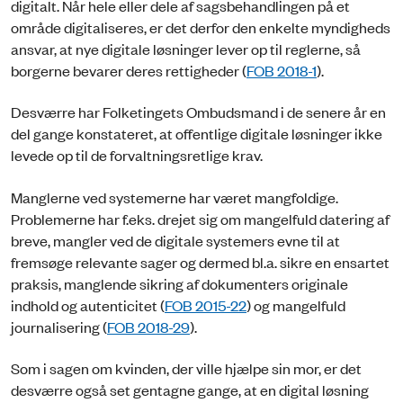
digitalt. Når hele eller dele af sagsbehandlingen på et
område digitaliseres, er det derfor den enkelte myndigheds
ansvar, at nye digitale løsninger lever op til reglerne, så
borgerne bevarer deres rettigheder (
FOB 2018-1
).
Desværre har Folketingets Ombudsmand i de senere år en
del gange konstateret, at offentlige digitale løsninger ikke
levede op til de forvaltningsretlige krav.
Manglerne ved systemerne har været mangfoldige.
Problemerne har f.eks. drejet sig om mangelfuld datering af
breve, mangler ved de digitale systemers evne til at
fremsøge relevante sager og dermed bl.a. sikre en ensartet
praksis, manglende sikring af dokumenters originale
indhold og autenticitet (
FOB 2015-22
) og mangelfuld
journalisering (
FOB 2018-29
).
Som i sagen om kvinden, der ville hjælpe sin mor, er det
desværre også set gentagne gange, at en digital løsning