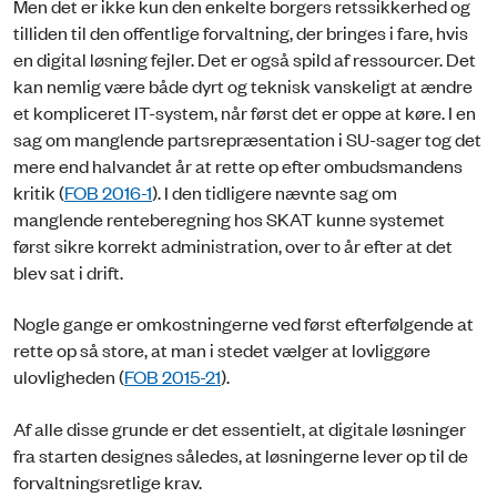
Men det er ikke kun den enkelte borgers retssikkerhed og
tilliden til den offentlige forvaltning, der bringes i fare, hvis
en digital løsning fejler. Det er også spild af ressourcer. Det
kan nemlig være både dyrt og teknisk vanskeligt at ændre
et kompliceret IT-system, når først det er oppe at køre. I en
sag om manglende partsrepræsentation i SU-sager tog det
mere end halvandet år at rette op efter ombudsmandens
kritik (
FOB 2016-1
). I den tidligere nævnte sag om
manglende renteberegning hos SKAT kunne systemet
først sikre korrekt administration, over to år efter at det
blev sat i drift.
Nogle gange er omkostningerne ved først efterfølgende at
rette op så store, at man i stedet vælger at lovliggøre
ulovligheden (
FOB 2015-21
).
Af alle disse grunde er det essentielt, at digitale løsninger
fra starten designes således, at løsningerne lever op til de
forvaltningsretlige krav.