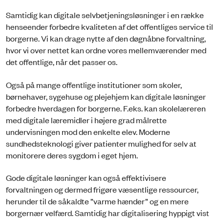
Samtidig kan digitale selvbetjeningsløsninger i en række
henseender forbedre kvaliteten af det offentliges service til
borgerne. Vi kan drage nytte af den døgnåbne forvaltning,
hvor vi over nettet kan ordne vores mellemværender med
det offentlige, når det passer os.
Også på mange offentlige institutioner som skoler,
børnehaver, sygehuse og plejehjem kan digitale løsninger
forbedre hverdagen for borgerne. F.eks. kan skolelæreren
med digitale læremidler i højere grad målrette
undervisningen mod den enkelte elev. Moderne
sundhedsteknologi giver patienter mulighed for selv at
monitorere deres sygdom i eget hjem.
Gode digitale løsninger kan også effektivisere
forvaltningen og dermed frigøre væsentlige ressourcer,
herunder til de såkaldte ”varme hænder” og en mere
borgernær velfærd. Samtidig har digitalisering hyppigt vist