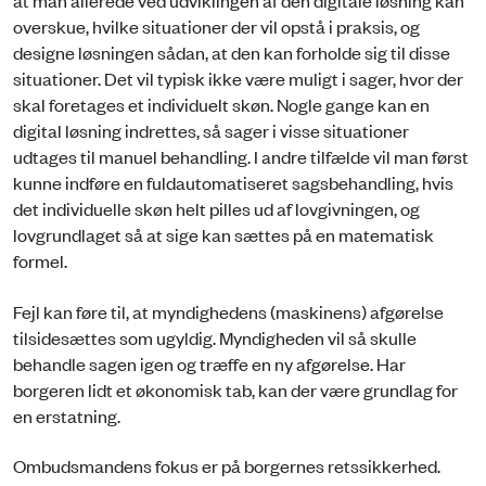
at man allerede ved udviklingen af den digitale løsning kan
overskue, hvilke situationer der vil opstå i praksis, og
designe løsningen sådan, at den kan forholde sig til disse
situationer. Det vil typisk ikke være muligt i sager, hvor der
skal foretages et individuelt skøn. Nogle gange kan en
digital løsning indrettes, så sager i visse situationer
udtages til manuel behandling. I andre tilfælde vil man først
kunne indføre en fuldautomatiseret sagsbehandling, hvis
det individuelle skøn helt pilles ud af lovgivningen, og
lovgrundlaget så at sige kan sættes på en matematisk
formel.
Fejl kan føre til, at myndighedens (maskinens) afgørelse
tilsidesættes som ugyldig. Myndigheden vil så skulle
behandle sagen igen og træffe en ny afgørelse. Har
borgeren lidt et økonomisk tab, kan der være grundlag for
en erstatning.
Ombudsmandens fokus er på borgernes retssikkerhed.