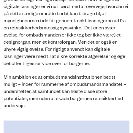
digitale løsninger er vi nu i færd med at overveje, hvordan vi
på dette særlige område bedst kan bidrage til, at
myndighederne i tide får gennemtænkt løsningerne ud fra
en retssikkerhedsmæssig synsvinkel. Det er en svær
øvelse, for ombudsmanden er ikke (og bør ikke være) et
designorgan, men et kontrolorgan. Men det er også en
uhyre vigtig øvelse. For rigtigt anvendt kan digitale
løsninger være med til at sikre korrekte afgørelser og øge
det offentliges service over for borgerne.
Min ambition er, at ombudsmandsinstitutionen bedst
muligt – inden for rammerne af ombudsmandsmandatet –
understøtter, at samfundet kan høste disse store
potentialer, men uden at skade borgernes retssikkerhed
undervejs.