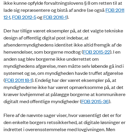
ikke kunne opfylde forvaltningslovens § 8 om retten til at
lade sig repræsentere og bistå af andre (se også
FOB 2011
12-1
,
FOB 2012-5
og
FOB 2016-1
).
Der har tillige været eksempler på, at det valgte tekniske
design af offentlig digital post indebar, at
afsendermyndighedens identitet ikke altid fremgik af de
henvendelser, som borgerne modtog (
FOB 2015-22
). I en
anden sag blev borgerne ikke underrettet om
myndighedens afgørelse, men måtte selv løbende gå ind i
systemet og se, om myndigheden havde truffet afgørelse
(
FOB 2011 18-1
). Endelig har der været eksempler på, at
myndighederne ikke har været opmærksomme på, at det
kræver lovhjemmel at pålægge borgerne at kommunikere
digitalt med offentlige myndigheder (
FOB 2015-36
).
Flere af de nævnte sager viser, hvor væsentligt det er for
den enkelte borgers retssikkerhed, at digitale løsninger er
indrettet i overensstemmelse med lovgivningen. Men