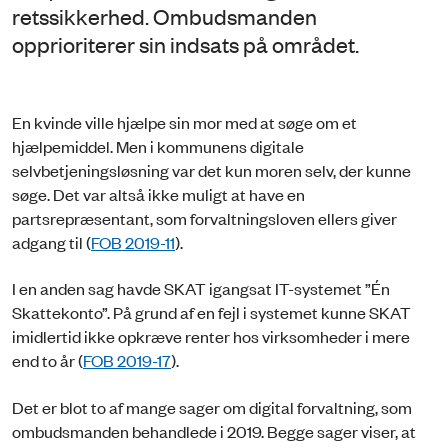
retssikkerhed. Ombudsmanden
opprioriterer sin indsats på området.
En kvinde ville hjælpe sin mor med at søge om et
hjælpemiddel. Men i kommunens digitale
selvbetjeningsløsning var det kun moren selv, der kunne
søge. Det var altså ikke muligt at have en
partsrepræsentant, som forvaltningsloven ellers giver
adgang til (
FOB 2019-11
).
I en anden sag havde SKAT igangsat IT-systemet ”Én
Skattekonto”. På grund af en fejl i systemet kunne SKAT
imidlertid ikke opkræve renter hos virksomheder i mere
end to år (
FOB 2019-17
).
Det er blot to af mange sager om digital forvaltning, som
ombudsmanden behandlede i 2019. Begge sager viser, at