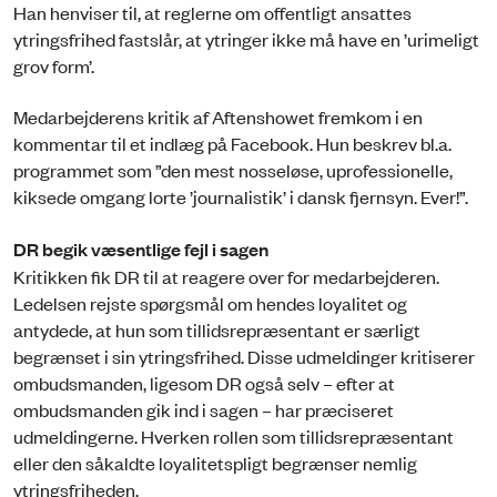
Han henviser til, at reglerne om offentligt ansattes
ytringsfrihed fastslår, at ytringer ikke må have en ’urimeligt
grov form’.
Medarbejderens kritik af Aftenshowet fremkom i en
kommentar til et indlæg på Facebook. Hun beskrev bl.a.
programmet som ”den mest nosseløse, uprofessionelle,
kiksede omgang lorte ’journalistik’ i dansk fjernsyn. Ever!”.
DR begik væsentlige fejl i sagen
Kritikken fik DR til at reagere over for medarbejderen.
Ledelsen rejste spørgsmål om hendes loyalitet og
antydede, at hun som tillidsrepræsentant er særligt
begrænset i sin ytringsfrihed. Disse udmeldinger kritiserer
ombudsmanden, ligesom DR også selv – efter at
ombudsmanden gik ind i sagen – har præciseret
udmeldingerne. Hverken rollen som tillidsrepræsentant
eller den såkaldte loyalitetspligt begrænser nemlig
ytringsfriheden.