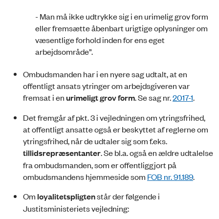
- Man må ikke udtrykke sig i en urimelig grov form
eller fremsætte åbenbart urigtige oplysninger om
væsentlige forhold inden for ens eget
arbejdsområde”.
Ombudsmanden har i en nyere sag udtalt, at en
offentligt ansats ytringer om arbejdsgiveren var
fremsat i en
urimeligt grov form
. Se sag nr.
2017-1
.
Det fremgår af pkt. 3 i vejledningen om ytringsfrihed,
at offentligt ansatte også er beskyttet af reglerne om
ytringsfrihed, når de udtaler sig som f.eks.
tillidsrepræsentanter
. Se bl.a. også en ældre udtalelse
fra ombudsmanden, som er offentliggjort på
ombudsmandens hjemmeside som
FOB nr. 91.189
.
Om
loyalitetspligten
står der følgende i
Justitsministeriets vejledning: