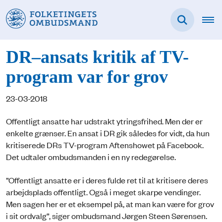
DR–ansats kritik af TV-
program var for grov
23-03-2018
Offentligt ansatte har udstrakt ytringsfrihed. Men der er
enkelte grænser. En ansat i DR gik således for vidt, da hun
kritiserede DRs TV-program Aftenshowet på Facebook.
Det udtaler ombudsmanden i en ny redegørelse.
”Offentligt ansatte er i deres fulde ret til at kritisere deres
arbejdsplads offentligt. Også i meget skarpe vendinger.
Men sagen her er et eksempel på, at man kan være for grov
i sit ordvalg”, siger ombudsmand Jørgen Steen Sørensen.