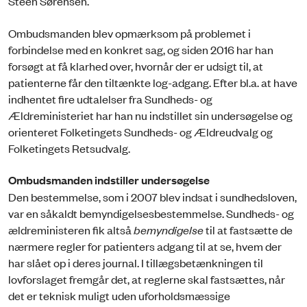
Steen Sørensen.
Ombudsmanden blev opmærksom på problemet i
forbindelse med en konkret sag, og siden 2016 har han
forsøgt at få klarhed over, hvornår der er udsigt til, at
patienterne får den tiltænkte log-adgang. Efter bl.a. at have
indhentet fire udtalelser fra Sundheds- og
Ældreministeriet har han nu indstillet sin undersøgelse og
orienteret Folketingets Sundheds- og Ældreudvalg og
Folketingets Retsudvalg.
Ombudsmanden indstiller undersøgelse
Den bestemmelse, som i 2007 blev indsat i sundhedsloven,
var en såkaldt bemyndigelsesbestemmelse. Sundheds- og
ældreministeren fik altså
bemyndigelse
til at fastsætte de
nærmere regler for patienters adgang til at se, hvem der
har slået op i deres journal. I tillægsbetænkningen til
lovforslaget fremgår det, at reglerne skal fastsættes, når
det er teknisk muligt uden uforholdsmæssige