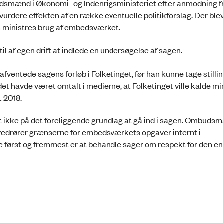
mbedsmænd i Økonomi- og Indenrigsministeriet efter anmodning f
urdere effekten af en række eventuelle politikforslag. Der blev
om ministres brug af embedsværket.
af egen drift at indlede en undersøgelse af sagen.
fventede sagens forløb i Folketinget, før han kunne tage stilling
det havde været omtalt i medierne, at Folketinget ville kalde mi
t 2018.
 ikke på det foreliggende grundlag at gå ind i sagen. Ombuds
g vedrører grænserne for embedsværkets opgaver internt i
først og fremmest er at behandle sager om respekt for den en