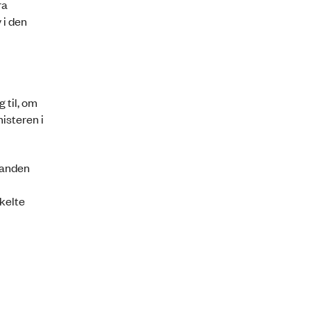
ra
 i den
 til, om
nisteren i
manden
kelte