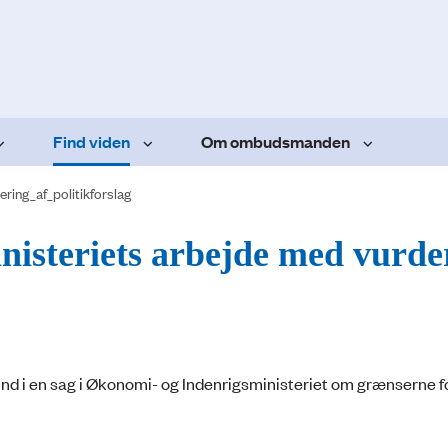
Find viden
Om ombudsmanden
ering_af_politikforslag
isteriets arbejde med vurde
d i en sag i Økonomi- og Indenrigsministeriet om grænserne f