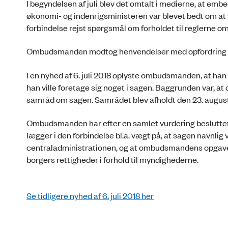
I begyndelsen af juli blev det omtalt i medierne, at e
økonomi- og indenrigsministeren var blevet bedt om at v
forbindelse rejst spørgsmål om forholdet til reglerne 
Ombudsmanden modtog henvendelser med opfordring til 
I en nyhed af 6. juli 2018 oplyste ombudsmanden, at han a
han ville foretage sig noget i sagen. Baggrunden var, at 
samråd om sagen. Samrådet blev afholdt den 23. augus
Ombudsmanden har efter en samlet vurdering besluttet
lægger i den forbindelse bl.a. vægt på, at sagen navnli
centraladministrationen, og at ombudsmandens opgave 
borgers rettigheder i forhold til myndighederne.
Se tidligere nyhed af 6. juli 2018 her