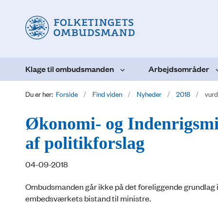
Klage til ombudsmanden
Arbejdsområder
Du er her:
Forside
Find viden
Nyheder
2018
vurd
Økonomi- og Indenrigsmin
af politikforslag
04-09-2018
Ombudsmanden går ikke på det foreliggende grundlag in
embedsværkets bistand til ministre.