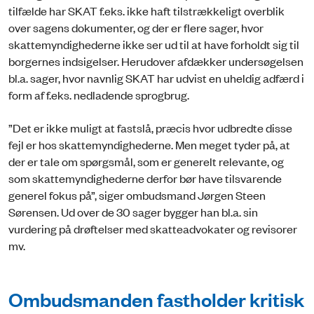
tilfælde har SKAT f.eks. ikke haft tilstrækkeligt overblik
over sagens dokumenter, og der er flere sager, hvor
skattemyndighederne ikke ser ud til at have forholdt sig til
borgernes indsigelser. Herudover afdækker undersøgelsen
bl.a. sager, hvor navnlig SKAT har udvist en uheldig adfærd i
form af f.eks. nedladende sprogbrug.
”Det er ikke muligt at fastslå, præcis hvor udbredte disse
fejl er hos skattemyndighederne. Men meget tyder på, at
der er tale om spørgsmål, som er generelt relevante, og
som skattemyndighederne derfor bør have tilsvarende
generel fokus på”, siger ombudsmand Jørgen Steen
Sørensen. Ud over de 30 sager bygger han bl.a. sin
vurdering på drøftelser med skatteadvokater og revisorer
mv.
Ombudsmanden fastholder kritisk