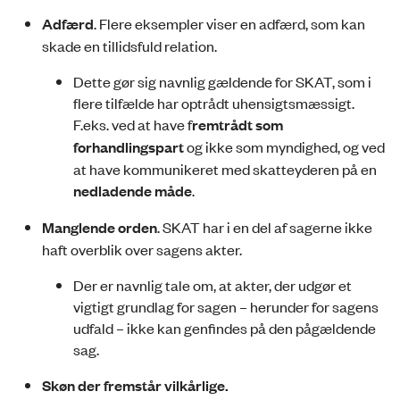
Adfærd
. Flere eksempler viser en adfærd, som kan
skade en tillidsfuld relation.
Dette gør sig navnlig gældende for SKAT, som i
flere tilfælde har optrådt uhensigtsmæssigt.
F.eks. ved at have f
remtrådt som
forhandlingspart
og ikke som myndighed, og ved
at have kommunikeret med skatteyderen på en
nedladende måde
.
Manglende orden
. SKAT har i en del af sagerne ikke
haft overblik over sagens akter.
Der er navnlig tale om, at akter, der udgør et
vigtigt grundlag for sagen – herunder for sagens
udfald – ikke kan genfindes på den pågældende
sag.
Skøn der fremstår vilkårlige.