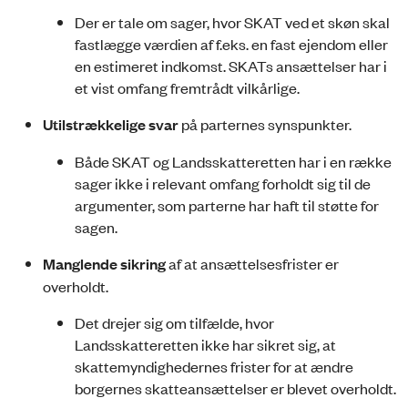
Der er tale om sager, hvor SKAT ved et skøn skal
fastlægge værdien af f.eks. en fast ejendom eller
en estimeret indkomst. SKATs ansættelser har i
et vist omfang fremtrådt vilkårlige.
Utilstrækkelige svar
på parternes synspunkter.
Både SKAT og Landsskatteretten har i en række
sager ikke i relevant omfang forholdt sig til de
argumenter, som parterne har haft til støtte for
sagen.
Manglende sikring
af at ansættelsesfrister er
overholdt.
Det drejer sig om tilfælde, hvor
Landsskatteretten ikke har sikret sig, at
skattemyndighedernes frister for at ændre
borgernes skatteansættelser er blevet overholdt.