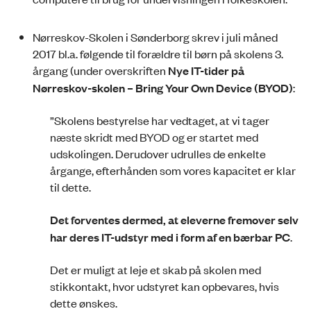
Nørreskov-Skolen i Sønderborg skrev i juli måned
2017 bl.a. følgende til forældre til børn på skolens 3.
årgang (under overskriften
Nye IT-tider på
Nørreskov-skolen – Bring Your Own Device (BYOD)
:
”Skolens bestyrelse har vedtaget, at vi tager
næste skridt med BYOD og er startet med
udskolingen. Derudover udrulles de enkelte
årgange, efterhånden som vores kapacitet er klar
til dette.
Det forventes dermed, at eleverne fremover selv
har deres IT-udstyr med i form af en bærbar PC
.
Det er muligt at leje et skab på skolen med
stikkontakt, hvor udstyret kan opbevares, hvis
dette ønskes.