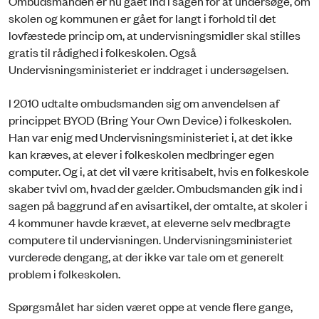
Ombudsmanden er nu gået ind i sagen for at undersøge, om
skolen og kommunen er gået for langt i forhold til det
lovfæstede princip om, at undervisningsmidler skal stilles
gratis til rådighed i folkeskolen. Også
Undervisningsministeriet er inddraget i undersøgelsen.
I 2010 udtalte ombudsmanden sig om anvendelsen af
princippet BYOD (Bring Your Own Device) i folkeskolen.
Han var enig med Undervisningsministeriet i, at det ikke
kan kræves, at elever i folkeskolen medbringer egen
computer. Og i, at det vil være kritisabelt, hvis en folkeskole
skaber tvivl om, hvad der gælder. Ombudsmanden gik ind i
sagen på baggrund af en avisartikel, der omtalte, at skoler i
4 kommuner havde krævet, at eleverne selv medbragte
computere til undervisningen. Undervisningsministeriet
vurderede dengang, at der ikke var tale om et generelt
problem i folkeskolen.
Spørgsmålet har siden været oppe at vende flere gange,