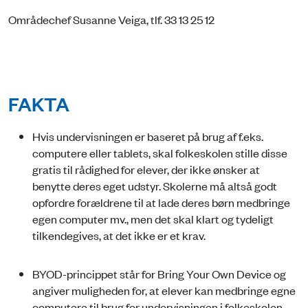
Områdechef Susanne Veiga, tlf. 33 13 25 12
FAKTA
Hvis undervisningen er baseret på brug af f.eks.
computere eller tablets, skal folkeskolen stille disse
gratis til rådighed for elever, der ikke ønsker at
benytte deres eget udstyr. Skolerne må altså godt
opfordre forældrene til at lade deres børn medbringe
egen computer mv., men det skal klart og tydeligt
tilkendegives, at det ikke er et krav.
BYOD-princippet står for Bring Your Own Device og
angiver muligheden for, at elever kan medbringe egne
computere til brug for undervisningen i folkeskolen.