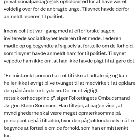
privat socialpædagogisk opholdssted for at have været
voldelig over for de anbragte unge. Tilsynet havde derfor
anmeldt lederen til politiet.
Imens politiet var i gang med at efterforske sagen,
inviterede socialtilsynet lederen til et møde. Lederen
mødte op og begyndte af sig selv at fortælle om de forhold,
som tilsynet havde anmeldt ham for til politiet. Tilsynet
vejledte ham ikke om, at han ikke havde pligt til at gøre det.
”En mistænkt person har ret til ikke at udtale sig og kan
heller ikke i øvrigt blive tvunget til at medvirke til at opklare
den påståede forbrydelse. Det er et vigtigt
retssikkerhedsprincip”, siger Folketingets Ombudsmand
Jørgen Steen Sørensen. Han tilføjer, at sagen viser, at
myndighederne skal være meget opmærksomme på
princippet også i tilfælde, hvor den pågældende selv måtte
begynde at fortælle om de forhold, som han er mistænkt
for.