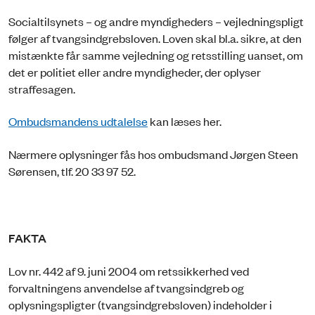
Socialtilsynets – og andre myndigheders – vejledningspligt
følger af tvangsindgrebsloven. Loven skal bl.a. sikre, at den
mistænkte får samme vejledning og retsstilling uanset, om
det er politiet eller andre myndigheder, der oplyser
straffesagen.
Ombudsmandens udtalelse
kan læses her.
Nærmere oplysninger fås hos ombudsmand Jørgen Steen
Sørensen, tlf. 20 33 97 52.
FAKTA
Lov nr. 442 af 9. juni 2004 om retssikkerhed ved
forvaltningens anvendelse af tvangsindgreb og
oplysningspligter (tvangsindgrebsloven) indeholder i