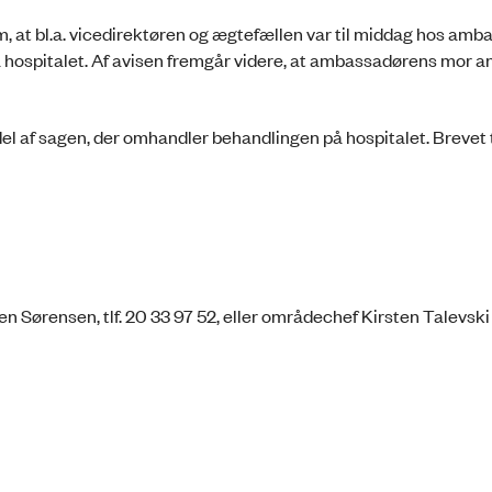
 om, at bl.a. vicedirektøren og ægtefællen var til middag hos am
 hospitalet. Af avisen fremgår videre, at ambassadørens mor an
af sagen, der omhandler behandlingen på hospitalet. Brevet t
rensen, tlf. 20 33 97 52, eller områdechef Kirsten Talevski på