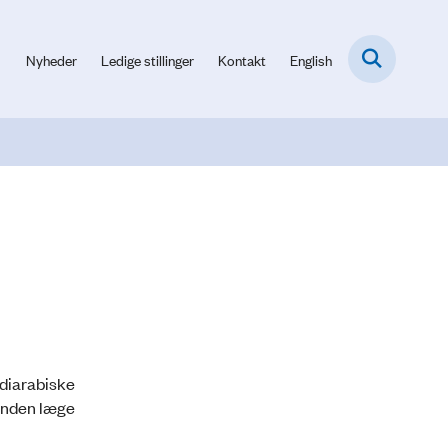
Nyheder
Ledige stillinger
Kontakt
English
diarabiske
 anden læge