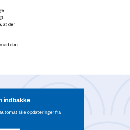
ge
gt
, at der
g med den
din indbakke
å automatiske opdateringer fra