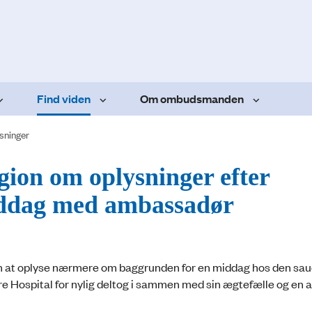
Find viden
Om ombudsmanden
sninger
on om oplysninger efter
middag med ambassadør
at oplyse nærmere om baggrunden for en middag hos den sau
e Hospital for nylig deltog i sammen med sin ægtefælle og en