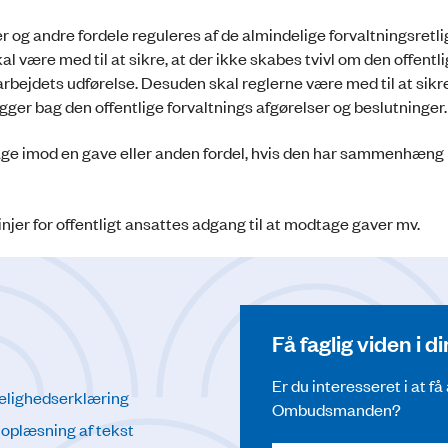
 og andre fordele reguleres af de almindelige forvaltningsretli
al være med til at sikre, at der ikke skabes tvivl om den offentli
rbejdets udførelse. Desuden skal reglerne være med til at sikre
ligger bag den offentlige forvaltnings afgørelser og beslutninger.
tage imod en gave eller anden fordel, hvis den har sammenhæn
injer for offentligt ansattes adgang til at modtage gaver mv.
Få faglig viden i 
Er du interesseret i at f
elighedserklæring
Ombudsmanden?
l oplæsning af tekst