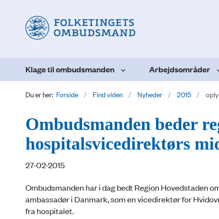
Klage til ombudsmanden
Arbejdsområder
Du er her:
Forside
Find viden
Nyheder
2015
oply
Ombudsmanden beder regi
hospitalsvicedirektørs 
27-02-2015
Ombudsmanden har i dag bedt Region Hovedstaden om 
ambassadør i Danmark, som en vicedirektør for Hvidovr
fra hospitalet.