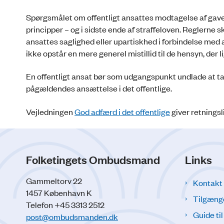
Spørgsmålet om offentligt ansattes modtagelse af gaver
principper – og i sidste ende af straffeloven. Reglerne sk
ansattes saglighed eller upartiskhed i forbindelse med a
ikke opstår en mere generel mistillid til de hensyn, der 
En offentligt ansat bør som udgangspunkt undlade at 
pågældendes ansættelse i det offentlige.
Vejledningen
God adfærd i det offentlige
giver retningsl
Folketingets Ombudsmand
Links
Gammeltorv 22
Kontakt
1457 København K
Tilgæng
Telefon +45 3313 2512
Guide ti
post@ombudsmanden.dk