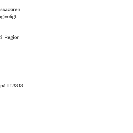
bassadøren
giveligt
il Region
 tlf. 33 13