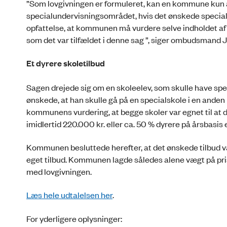
”Som lovgivningen er formuleret, kan en kommune kun af
specialundervisningsområdet, hvis det ønskede special
opfattelse, at kommunen må vurdere selve indholdet af 
som det var tilfældet i denne sag ”, siger ombudsmand
Et dyrere skoletilbud
Sagen drejede sig om en skoleelev, som skulle have spe
ønskede, at han skulle gå på en specialskole i en and
kommunens vurdering, at begge skoler var egnet til at
imidlertid 220.000 kr. eller ca. 50 % dyrere på årsbas
Kommunen besluttede herefter, at det ønskede tilbud v
eget tilbud. Kommunen lagde således alene vægt på pr
med lovgivningen.
Læs hele udtalelsen her
.
For yderligere oplysninger: