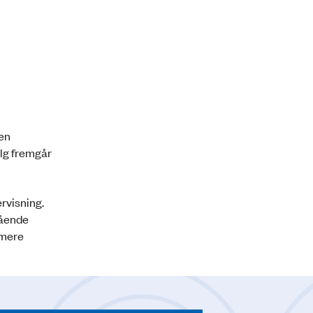
den
alg fremgår
rvisning.
gående
 mere