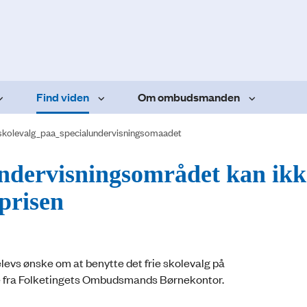
Find viden
Om ombudsmanden
_skolevalg_paa_specialundervisningsomaadet
lundervisningsområdet kan ikk
prisen
levs ønske om at benytte det frie skolevalg på
se fra Folketingets Ombudsmands Børnekontor.