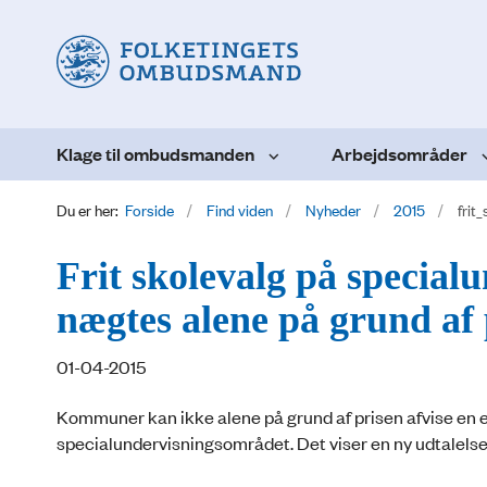
Klage til ombudsmanden
Arbejdsområder
Du er her:
Forside
Find viden
Nyheder
2015
frit
Frit skolevalg på specia
nægtes alene på grund af 
01-04-2015
Kommuner kan ikke alene på grund af prisen afvise en e
specialundervisningsområdet. Det viser en ny udtalel