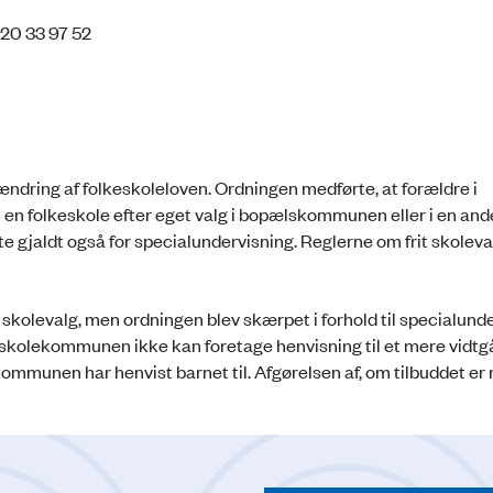
 20 33 97 52
ændring af folkeskoleloven. Ordningen medførte, at forældre i
i en folkeskole efter eget valg i bopælskommunen eller i en an
e gjaldt også for specialundervisning. Reglerne om frit skolev
 skolevalg, men ordningen blev skærpet i forhold til specialunde
 at skolekommunen ikke kan foretage henvisning til et mere vidt
ommunen har henvist barnet til. Afgørelsen af, om tilbuddet er