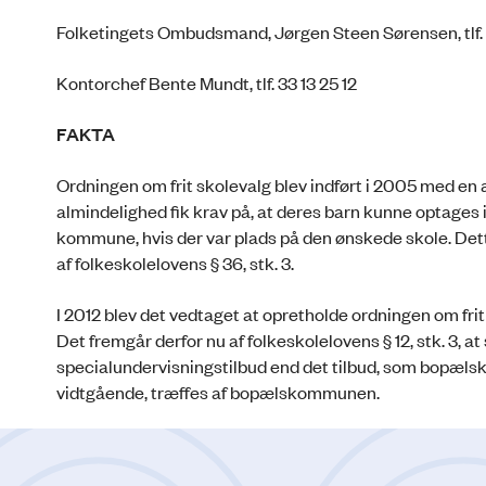
Folketingets Ombudsmand, Jørgen Steen Sørensen, tlf.
Kontorchef Bente Mundt, tlf. 33 13 25 12
FAKTA
Ordningen om frit skolevalg blev indført i 2005 med en 
almindelighed fik krav på, at deres barn kunne optages 
kommune, hvis der var plads på den ønskede skole. Dett
af folkeskolelovens § 36, stk. 3.
I 2012 blev det vedtaget at opretholde ordningen om frit
Det fremgår derfor nu af folkeskolelovens § 12, stk. 3,
specialundervisningstilbud end det tilbud, som bopælsk
vidtgående, træffes af bopælskommunen.