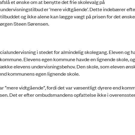
slå et ønske om at benytte det frie skolevalg på
undervisningstilbud er ’mere vidtgående’. Dette indebærer eft
tilbuddet og ikke alene kan lægge vægt på prisen for det ønske
 Jørgen Steen Sørensen.
cialundervisning i stedet for almindelig skolegang. Eleven og 
en kommune. Elevens egen kommune havde en lignende skole, og
 dække elevens undervisningsbehov. Den skole, som eleven øns
is end kommunens egen lignende skole.
ar ”mere vidtgående”, fordi det var væsentligt dyrere end ko
isen. Det er efter ombudsmandens opfattelse ikke i overenss