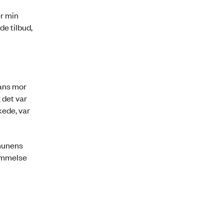
er min
de tilbud,
hans mor
 det var
kede, var
mmunens
temmelse