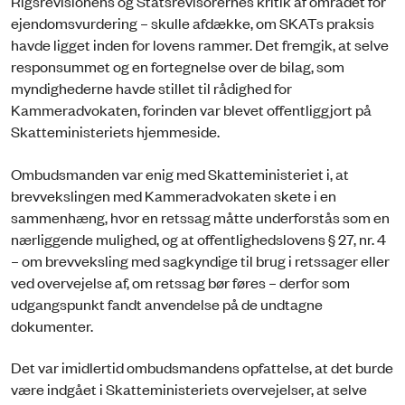
Rigsrevisionens og Statsrevisorernes kritik af området for
ejendomsvurdering – skulle afdække, om SKATs praksis
havde ligget inden for lovens rammer. Det fremgik, at selve
responsummet og en fortegnelse over de bilag, som
myndighederne havde stillet til rådighed for
Kammeradvokaten, forinden var blevet offentliggjort på
Skatteministeriets hjemmeside.
Ombudsmanden var enig med Skatteministeriet i, at
brevvekslingen med Kammeradvokaten skete i en
sammenhæng, hvor en retssag måtte underforstås som en
nærliggende mulighed, og at offentlighedslovens § 27, nr. 4
– om brevveksling med sagkyndige til brug i retssager eller
ved overvejelse af, om retssag bør føres – derfor som
udgangspunkt fandt anvendelse på de undtagne
dokumenter.
Det var imidlertid ombudsmandens opfattelse, at det burde
være indgået i Skatteministeriets overvejelser, at selve