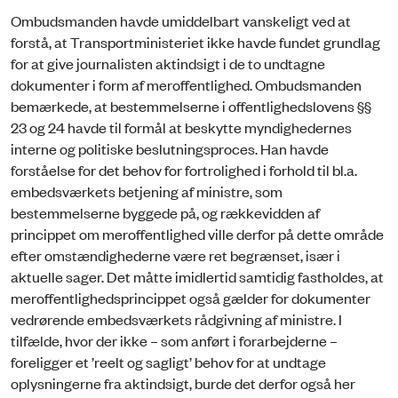
Ombudsmanden havde umiddelbart vanskeligt ved at
forstå, at Transportministeriet ikke havde fundet grundlag
for at give journalisten aktindsigt i de to undtagne
dokumenter i form af meroffentlighed. Ombudsmanden
bemærkede, at bestemmelserne i offentlighedslovens §§
23 og 24 havde til formål at beskytte myndighedernes
interne og politiske beslutningsproces. Han havde
forståelse for det behov for fortrolighed i forhold til bl.a.
embedsværkets betjening af ministre, som
bestemmelserne byggede på, og rækkevidden af
princippet om meroffentlighed ville derfor på dette område
efter omstændighederne være ret begrænset, især i
aktuelle sager. Det måtte imidlertid samtidig fastholdes, at
meroffentlighedsprincippet også gælder for dokumenter
vedrørende embedsværkets rådgivning af ministre. I
tilfælde, hvor der ikke – som anført i forarbejderne –
foreligger et ’reelt og sagligt’ behov for at undtage
oplysningerne fra aktindsigt, burde det derfor også her