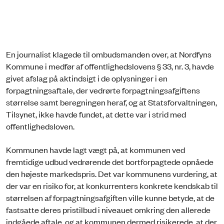
En journalist klagede til ombudsmanden over, at Nordfyns
Kommune i medfør af offentlighedslovens § 33, nr. 3, havde
givet afslag på aktindsigt i de oplysninger i en
forpagtningsaftale, der vedrørte forpagtningsafgiftens
størrelse samt beregningen heraf, og at Statsforvaltningen,
Tilsynet, ikke havde fundet, at dette var i strid med
offentlighedsloven.
Kommunen havde lagt vægt på, at kommunen ved
fremtidige udbud vedrørende det bortforpagtede opnåede
den højeste markedspris. Det var kommunens vurdering, at
der var en risiko for, at konkurrenters konkrete kendskab til
størrelsen af forpagtningsafgiften ville kunne betyde, at de
fastsatte deres pristilbud i niveauet omkring den allerede
indgåede aftale, og at kommunen dermed risikerede, at der