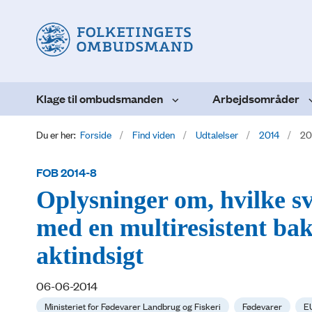
Klage til ombudsmanden
Arbejdsområder
Du er her:
Forside
Find viden
Udtalelser
2014
20
FOB 2014-8
Oplysninger om, hvilke sv
med en multiresistent bak
aktindsigt
06-06-2014
Ministeriet for Fødevarer Landbrug og Fiskeri
Fødevarer
E