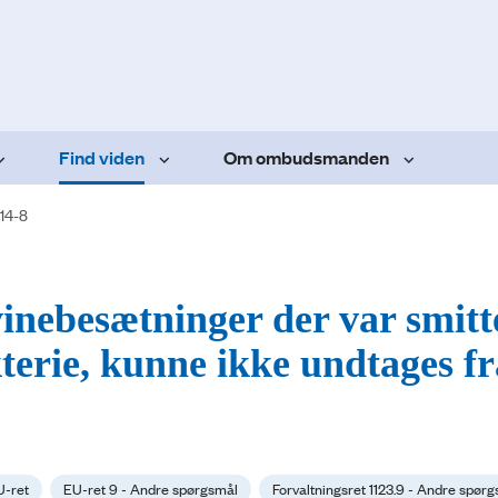
Find viden
Om ombudsmanden
14-8
inebesætninger der var smitt
terie, kunne ikke undtages fr
U-ret
EU-ret 9 - Andre spørgsmål
Forvaltningsret 1123.9 - Andre spør