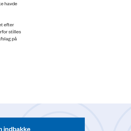
kke havde
t efter
for stilles
afslag på
din indbakke