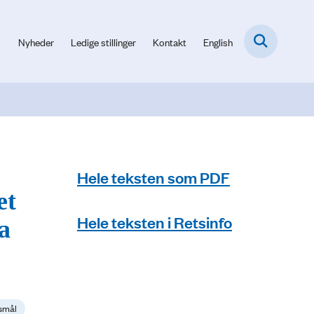
Nyheder
Ledige stillinger
Kontakt
English
Hele teksten som PDF
et
Hele teksten i Retsinfo
a
gsmål