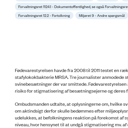
Forvaltningsret 1124.1 - Dokumentoffentlighed, se også Forvaltningsret
Forvaltningsret 12.2 - Fortolkning
Miljøret 9 - Andre spørgsmål
Fødevarestyrelsen havde fra 2008 til 2011 testet en ræ
stafylokokbakterie MRSA. Tre journalister anmodede sty
svinebesætninger der var smittede. Fødevarestyrelsen af
risiko for stigmatisering af besætningsejerne og deres
Ombudsmanden udtalte, at oplysningerne om, hvilke svi
om aktindsigt derfor skulle bedømmes efter miljøoplys
udelukkes, at befolkningens reaktion på forekomst af 
niveau, hvor hensynet til at undgå stigmatisering mv. a