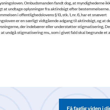
miljøoplysningsloven. Ombudsmanden fandt dog, at myndighederne i
gt at undtage oplysninger fra aktindsigt efter bestemmelserne.
sen i offentlighedslovens § 13, stk. 1, nr. 6, har et snævert
gsloven er en særligt vidtgående adgang til aktindsigt, og at de
sningerne, der indebærer eller understøtter stigmatisering. Der
 at undgå stigmatisering mv., som i givet fald skal begrunde et 
Få faglig viden i 