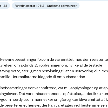
 113.4
Forvaltningsret 11241.3 - Undtagne oplysninger
kke svinebesætninger for, om de var smittet med den resistente
relsen om aktindsigt i oplysninger om, hvilke af de testede
slog dette, særlig med henvisning til at en udlevering ville me
 familie. Journalisterne klagede til ombudsmanden.
nebesætninger der var smittede, var miljøoplysninger, og at s
ningsloven. Det var ombudsmandens opfattelse, at det ikke ku
sygdom hos dyr, som mennesker omgås og kan blive smittet af, 
f de berørte, er et hensyn, der kan varetages ved bestemmelsen 