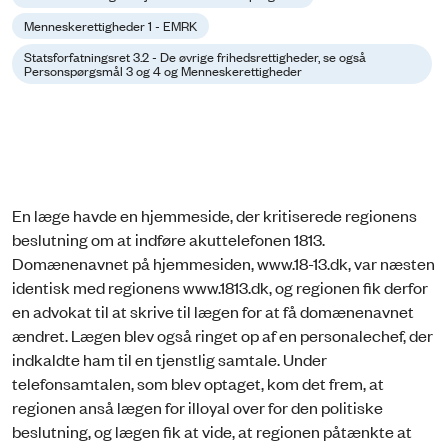
Menneskerettigheder 1 - EMRK
Statsforfatningsret 3.2 - De øvrige frihedsrettigheder, se også
Personspørgsmål 3 og 4 og Menneskerettigheder
En læge havde en hjemmeside, der kritiserede regionens
beslutning om at indføre akuttelefonen 1813.
Domænenavnet på hjemmesiden, www.18-13.dk, var næsten
identisk med regionens www.1813.dk, og regionen fik derfor
en advokat til at skrive til lægen for at få domænenavnet
ændret. Lægen blev også ringet op af en personalechef, der
indkaldte ham til en tjenstlig samtale. Under
telefonsamtalen, som blev optaget, kom det frem, at
regionen anså lægen for illoyal over for den politiske
beslutning, og lægen fik at vide, at regionen påtænkte at