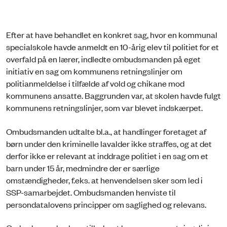
Efter at have behandlet en konkret sag, hvor en kommunal
specialskole havde anmeldt en 10-årig elev til politiet for et
overfald på en lærer, indledte ombudsmanden på eget
initiativ en sag om kommunens retningslinjer om
politianmeldelse i tilfælde af vold og chikane mod
kommunens ansatte. Baggrunden var, at skolen havde fulgt
kommunens retningslinjer, som var blevet indskærpet.
Ombudsmanden udtalte bl.a., at handlinger foretaget af
børn under den kriminelle lavalder ikke straffes, og at det
derfor ikke er relevant at inddrage politiet i en sag om et
barn under 15 år, medmindre der er særlige
omstændigheder, f.eks. at henvendelsen sker som led i
SSP-samarbejdet. Ombudsmanden henviste til
persondatalovens principper om saglighed og relevans.