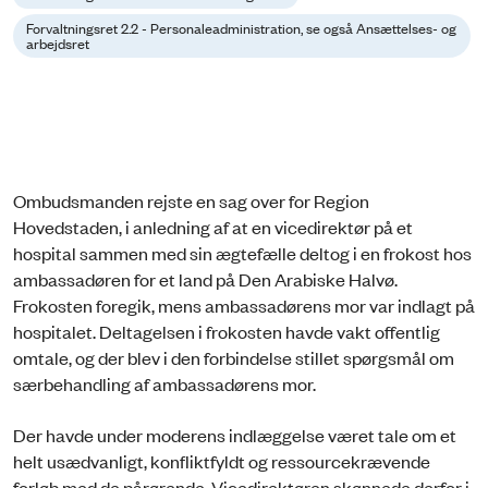
Forvaltningsret 2.2 - Personaleadministration, se også Ansættelses- og
arbejdsret
Ombudsmanden rejste en sag over for Region
Hovedstaden, i anledning af at en vicedirektør på et
hospital sammen med sin ægtefælle deltog i en frokost hos
ambassadøren for et land på Den Arabiske Halvø.
Frokosten foregik, mens ambassadørens mor var indlagt på
hospitalet. Deltagelsen i frokosten havde vakt offentlig
omtale, og der blev i den forbindelse stillet spørgsmål om
særbehandling af ambassadørens mor.
Der havde under moderens indlæggelse været tale om et
helt usædvanligt, konfliktfyldt og ressourcekrævende
forløb med de pårørende. Vicedirektøren skønnede derfor i