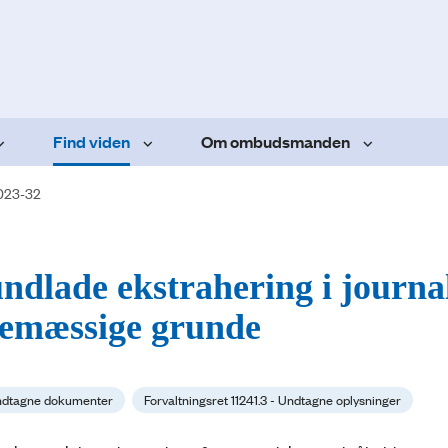
Find viden
Om ombudsmanden
023-32
undlade ekstrahering i journal
rcemæssige grunde
 Undtagne dokumenter
Forvaltningsret 11241.3 - Undtagne oplysninger