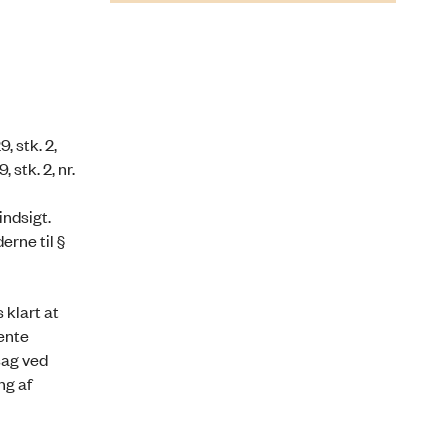
, stk. 2,
stk. 2, nr.
indsigt.
erne til §
 klart at
ente
sag ved
ng af