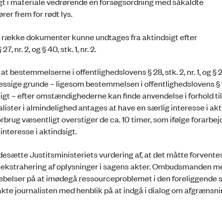
igt i materiale vedrørende en forsøgsordning med såkaldte
rer frem for rødt lys.
n række dokumenter kunne undtages fra aktindsigt efter
27, nr. 2, og § 40, stk. 1, nr. 2.
estemmelserne i offentlighedslovens § 28, stk. 2, nr. 1, og § 29
sige grunde – ligesom bestemmelsen i offentlighedslovens § 9, 
igt – efter omstændighederne kan finde anvendelse i forhold til
ister i almindelighed antages at have en særlig interesse i akt
rug væsentligt overstiger de ca. 10 timer, som ifølge forarbejd
 interesse i aktindsigt.
sætte Justitsministeriets vurdering af, at det måtte forventes
øre ekstrahering af oplysninger i sagens akter. Ombudsmanden m
ræbelser på at imødegå ressourceproblemet i den foreliggende 
akte journalisten med henblik på at indgå i dialog om afgrænsni