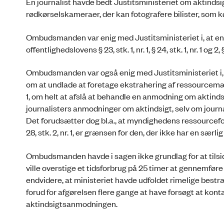
En journalist havde bedt Justitsministeriet om aktinds
rødkørselskameraer, der kan fotografere bilister, som kø
Ombudsmanden var enig med Justitsministeriet i, at e
offentlighedslovens § 23, stk. 1, nr. 1, § 24, stk. 1, nr. 1 og 2, § 
Ombudsmanden var også enig med Justitsministeriet i, at b
om at undlade at foretage ekstrahering af ressourcemæs
1, om helt at afslå at behandle en anmodning om aktinds
journalisters anmodninger om aktindsigt, selv om journal
Det forudsætter dog bl.a., at myndighedens ressourceforb
28, stk. 2, nr. 1, er grænsen for den, der ikke har en særlig
Ombudsmanden havde i sagen ikke grundlag for at tilside
ville overstige et tidsforbrug på 25 timer at gennemf
endvidere, at ministeriet havde udfoldet rimelige best
forud for afgørelsen flere gange at have forsøgt at kont
aktindsigtsanmodningen.