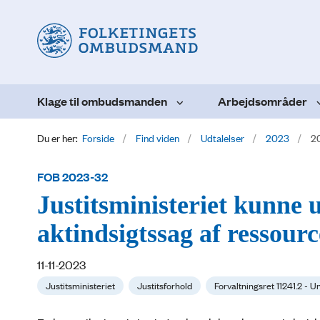
Klage til ombudsmanden
Arbejdsområder
Du er her:
Forside
Find viden
Udtalelser
2023
2
FOB 2023-32
Justitsministeriet kunne 
aktindsigtssag af ressou
11-11-2023
Justitsministeriet
Justitsforhold
Forvaltningsret 11241.2 -