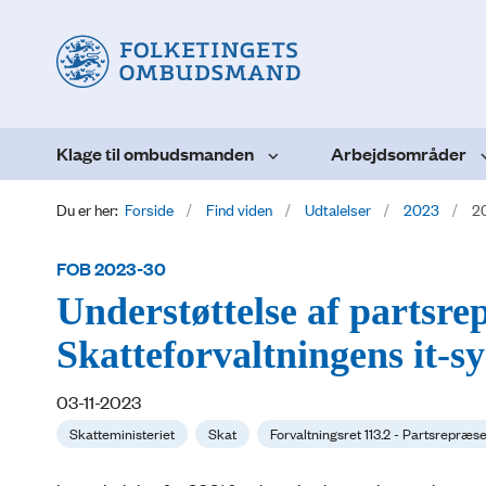
Klage til ombudsmanden
Arbejdsområder
Du er her:
Forside
Find viden
Udtalelser
2023
2
FOB 2023-30
Understøttelse af partsre
Skatteforvaltningens it-s
03-11-2023
Skatteministeriet
Skat
Forvaltningsret 113.2 - Partsrepræs