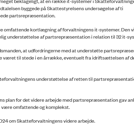
meget beklageligt, at en række it-systemer i Skatteforvaltning
 Udtalelsen byggede på Skattestyrelsens undersøgelse af ti
ttede partsrepræsentation.
 omfattende kortlægning af forvaltningens it-systemer. Den vis
lig understøttelse af partsrepræsentation i relation til 32 it-sy
smanden, at udfordringerne med at understøtte partsrepræsen
været til stede i en årrække, eventuelt fra idriftsættelsen af d
forvaltningens understøttelse af retten til partsrepræsentati
plan for det videre arbejde med partsrepræsentation gav anle
e være omfattende og komplekst.
4 om Skatteforvaltningens videre arbejde.