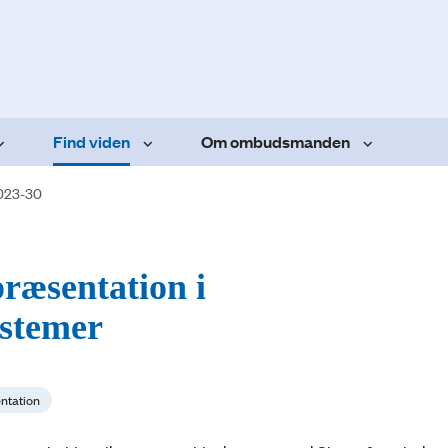
Find viden
Om ombudsmanden
023-30
præsentation i
ystemer
entation