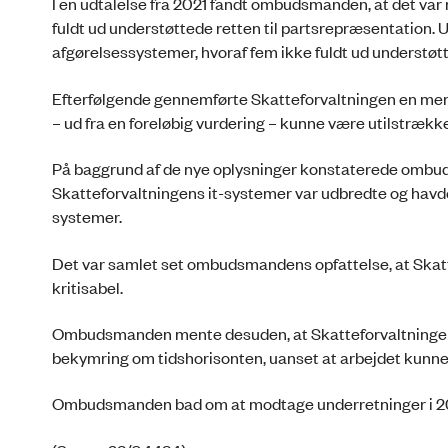
I en udtalelse fra 2021 fandt ombudsmanden, at det var 
fuldt ud understøttede retten til partsrepræsentation.
afgørelsessystemer, hvoraf fem ikke fuldt ud understø
Efterfølgende gennemførte Skatteforvaltningen en mere
– ud fra en foreløbig vurdering – kunne være utilstrække
På baggrund af de nye oplysninger konstaterede ombud
Skatteforvaltningens it-systemer var udbredte og havde 
systemer.
Det var samlet set ombudsmandens opfattelse, at Skatte
kritisabel.
Ombudsmanden mente desuden, at Skatteforvaltningens 
bekymring om tidshorisonten, uanset at arbejdet kunn
Ombudsmanden bad om at modtage underretninger i 202