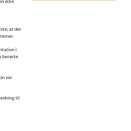
en ikke
te, at der
stemer.
tation i
e berørte
on var
dning til