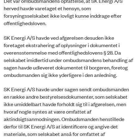
Det var ombudsmandens opfattelse, at SK Energi A/S
herved havde varetaget et hensyn, som
forsyningsselskabet ikke lovligt kunne inddrage efter
offentlighedsloven.
SK Energi A/S havde ved afgørelsen desuden ikke
foretaget ekstrahering af oplysninger i dokumentet i
overensstemmelse med offentlighedslovens § 28. Da
selskabet imidlertid under ombudsmandens behandling af
sagen havde udleveret dokumentet til borgeren, foretog
ombudsmanden sig ikke yderligere i den anledning.
SK Energi A/S havde under sagen sendt ombudsmanden
en række andre bestyrelsesdokumenter, som selskabet
ikke umiddelbart havde forholdt sig til i afgørelsen, men
hvoraf nogle syntes at være omfattet af
aktindsigtsanmodningen. Ombudsmanden henstillede
derfor til SK Energi A/S at identificere og angive det
materiale, som selskabet anså for omfattet af