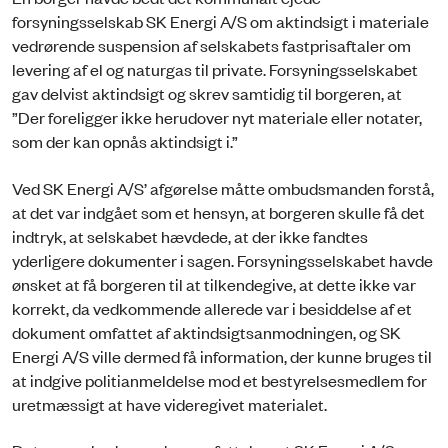
forsyningsselskab SK Energi A/S om aktindsigt i materiale
vedrørende suspension af selskabets fastprisaftaler om
levering af el og naturgas til private. Forsyningsselskabet
gav delvist aktindsigt og skrev samtidig til borgeren, at
”Der foreligger ikke herudover nyt materiale eller notater,
som der kan opnås aktindsigt i.”
Ved SK Energi A/S’ afgørelse måtte ombudsmanden forstå,
at det var indgået som et hensyn, at borgeren skulle få det
indtryk, at selskabet hævdede, at der ikke fandtes
yderligere dokumenter i sagen. Forsyningsselskabet havde
ønsket at få borgeren til at tilkendegive, at dette ikke var
korrekt, da vedkommende allerede var i besiddelse af et
dokument omfattet af aktindsigtsanmodningen, og SK
Energi A/S ville dermed få information, der kunne bruges til
at indgive politianmeldelse mod et bestyrelsesmedlem for
uretmæssigt at have videregivet materialet.