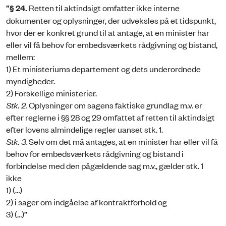
”§ 24.
Retten til aktindsigt omfatter ikke interne
dokumenter og oplysninger, der udveksles på et tidspunkt,
hvor der er konkret grund til at antage, at en minister har
eller vil få behov for embedsværkets rådgivning og bistand,
mellem:
1) Et ministeriums departement og dets underordnede
myndigheder.
2) Forskellige ministerier.
Stk. 2.
Oplysninger om sagens faktiske grundlag m.v. er
efter reglerne i §§ 28 og 29 omfattet af retten til aktindsigt
efter lovens almindelige regler uanset stk. 1.
Stk. 3.
Selv om det må antages, at en minister har eller vil få
behov for embedsværkets rådgivning og bistand i
forbindelse med den pågældende sag m.v., gælder stk. 1
ikke
1) (…)
2) i sager om indgåelse af kontraktforhold og
3) (…)”