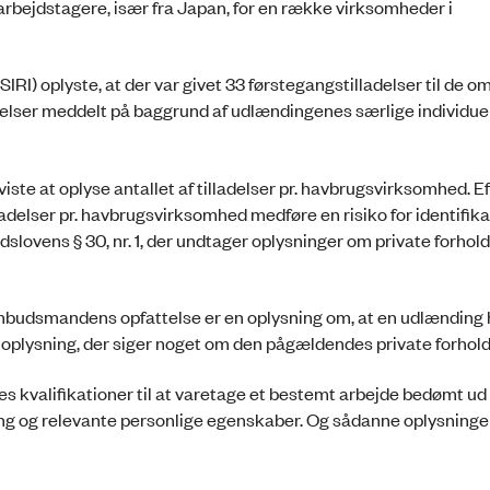
arbejdstagere, især fra Japan, for en række virksomheder i
SIRI) oplyste, at der var givet 33 førstegangstilladelser til de 
delser meddelt på baggrund af udlændingenes særlige individue
ste at oplyse antallet af tilladelser pr. havbrugsvirksomhed. Ef
elser pr. havbrugsvirksomhed medføre en risiko for identifika
lovens § 30, nr. 1, der undtager oplysninger om private forhold
mbudsmandens opfattelse er en oplysning om, at en udlænding 
n oplysning, der siger noget om den pågældendes private forhold
s kvalifikationer til at varetage et bestemt arbejde bedømt ud 
g og relevante personlige egenskaber. Og sådanne oplysninger