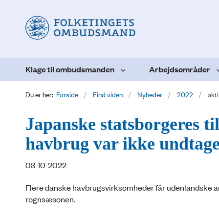
Klage til ombudsmanden
Arbejdsområder
Du er her:
Forside
Find viden
Nyheder
2022
akt
Japanske statsborgeres til
havbrug var ikke undtage
03-10-2022
Flere danske havbrugsvirksomheder får udenlandske arb
rognsæsonen.