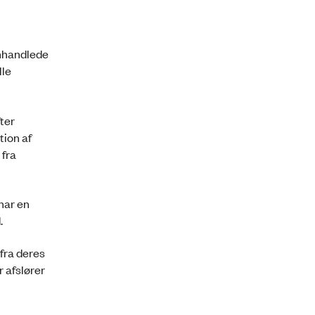
omhandlede
lle
ter
tion af
 fra
har en
.
fra deres
 afslører