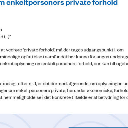
 om enkeltpersoners private forhold
m
d (…)”
 at vedrøre ’private forhold’, må der tages udgangspunkt i, om
almindelige opfattelse i samfundet bør kunne forlanges unddrag
konkret oplysning om enkeltpersoners forhold, der kan tilbage
indsigt efter nr. 1, er det dermed afgørende, om oplysningen ud
inger om enkeltpersoners private, herunder økonomiske, forhold
at hemmeligholdelse i det konkrete tilfælde er af betydning for 