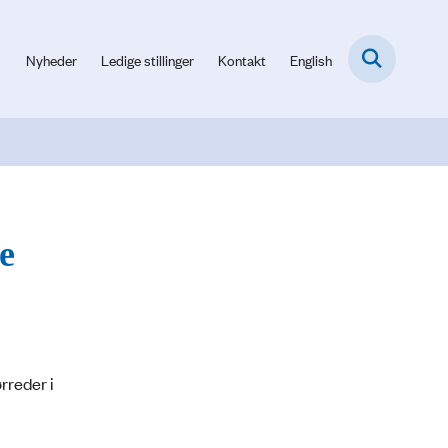
Nyheder
Ledige stillinger
Kontakt
English
ke
rreder i