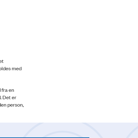
et
holdes med
 fra en
. Det er
den person,