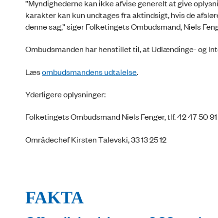
”Myndighederne kan ikke afvise generelt at give oplysn
karakter kan kun undtages fra aktindsigt, hvis de afslø
denne sag,” siger Folketingets Ombudsmand, Niels Feng
Ombudsmanden har henstillet til, at Udlændinge- og Int
Læs
ombudsmandens udtalelse
.
Yderligere oplysninger:
Folketingets Ombudsmand Niels Fenger, tlf. 42 47 50 91
Områdechef Kirsten Talevski, 33 13 25 12
FAKTA