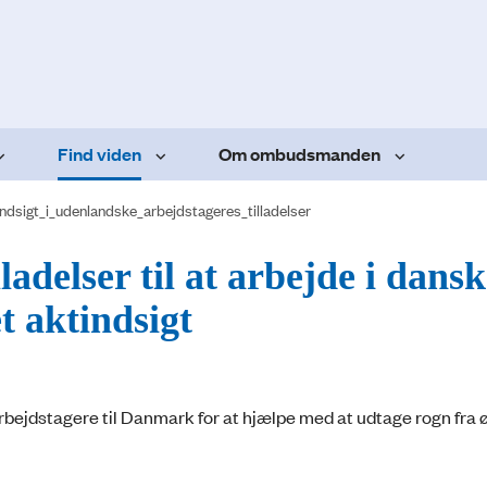
Find viden
Om ombudsmanden
indsigt_i_udenlandske_arbejdstageres_tilladelser
ladelser til at arbejde i dans
t aktindsigt
ejdstagere til Danmark for at hjælpe med at udtage rogn fra ø