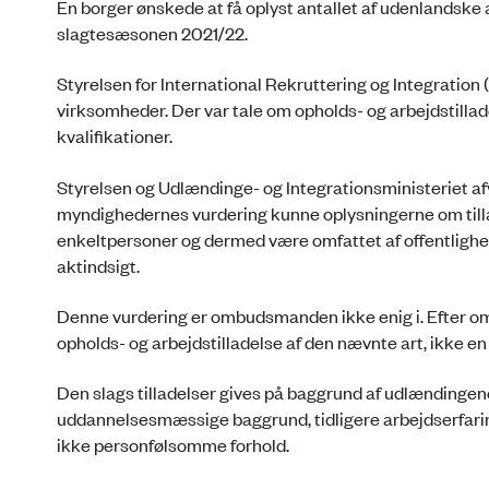
En borger ønskede at få oplyst antallet af udenlandske 
slagtesæsonen 2021/22.
Styrelsen for International Rekruttering og Integration (
virksomheder. Der var tale om opholds- og arbejdstilla
kvalifikationer.
Styrelsen og Udlændinge- og Integrationsministeriet afvi
myndighedernes vurdering kunne oplysningerne om tillad
enkeltpersoner og dermed være omfattet af offentligheds
aktindsigt.
Denne vurdering er ombudsmanden ikke enig i. Efter o
opholds- og arbejdstilladelse af den nævnte art, ikke e
Den slags tilladelser gives på baggrund af udlændingene
uddannelsesmæssige baggrund, tidligere arbejdserfarin
ikke personfølsomme forhold.