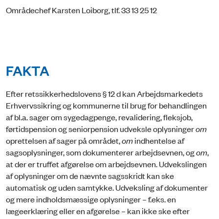
Områdechef Karsten Loiborg, tlf. 33 13 25 12
FAKTA
Efter retssikkerhedslovens § 12 d kan Arbejdsmarkedets
Erhvervssikring og kommunerne til brug for behandlingen
af bl.a. sager om sygedagpenge, revalidering, fleksjob,
førtidspension og seniorpension udveksle oplysninger
om
oprettelsen af sager på området,
om
indhentelse af
sagsoplysninger, som dokumenterer arbejdsevnen, og
om
,
at der er truffet afgørelse om arbejdsevnen. Udvekslingen
af oplysninger om de nævnte sagsskridt kan ske
automatisk og uden samtykke. Udveksling af dokumenter
og mere indholdsmæssige oplysninger – f.eks. en
lægeerklæring eller en afgørelse – kan ikke ske efter