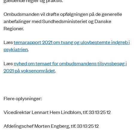
Ombudsmanden vil drøfte opfølgningen på de generelle
anbefalinger med Sundhedsministeriet og Danske
Regioner.
Læs
temarapport 2021 om tvang og ulovbestemte indgreb i
psykiatrien
.
Læs
nyhed om temaet for ombudsmandens tilsynsbesøg i
2021 på voksenområdet
.
Flere oplysninger:
Vicedirektør Lennart Hem Lindblom, tlf. 33 13 25 12
Afdelingschef Morten Engberg, tlf. 33 13 25 12