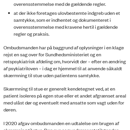
overensstemmelse med de gældende regler.
at der ikke foretages ulovbestemte indgreb uden et
samtykke, som er indhentet og dokumenteret i
overensstemmelse med kravene hertil i gælden­de
regler og praksis.
Ombudsmanden har på baggrund af oplysninger i en klage
rejst en sag over for Sundhedsministeriet og en
retspsykiatrisk afdeling om, hvorvidt der – efter en ændring
af psykiatriloven – i dag er hjemmel til at anvende såkaldt
skærm­ning til stue uden patientens samtykke.
Skærmning til stue er generelt kendetegnet ved, at en
patient isoleres på egen stue eller et andet afgrænset areal
med ulåst dør og eventuelt med ansatte som vagt uden for
døren.
I 2020 afgav ombudsmanden en udtalelse om brugen af
skærmning til stue. Den nye sag vedrører retstilstanden