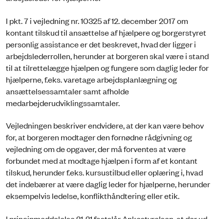
I pkt. 7 i vejledning nr. 10325 af 12. december 2017 om
kontant tilskud til ansættelse af hjælpere og borgerstyret
personlig assistance er det beskrevet, hvad der ligger i
arbejdslederrollen, herunder at borgeren skal være i stand
til at tilrettelægge hjælpen og fungere som daglig leder for
hjælperne, f.eks. varetage arbejdsplanlægning og
ansættelsessamtaler samt afholde
medarbejderudviklingssamtaler.
Vejledningen beskriver endvidere, at der kan være behov
for, at borgeren modtager den fornødne rådgivning og
vejledning om de opgaver, der må forventes at være
forbundet med at modtage hjælpen i form af et kontant
tilskud, herunder f.eks. kursustilbud eller oplæring i, hvad
det indebærer at være daglig leder for hjælperne, herunder
eksempelvis ledelse, konflikthåndtering eller etik.
I principmeddelelse 21-21 fastslår Ankestyrelsen, at der ud