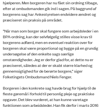
hjælperen. Men borgeren har nu fået sin ordning tilbage,
efter at ombudsmanden gik ind i sagen. På baggrund af
borgerens sag har Ankestyrelsen endvidere ændret og
præciseret sin praksis på området.
”Når man som borger skal fungere som arbejdsleder i en
BPA-ordning, kan der selvfølgelig stilles visse krav til
borgerens adfærd, men en eventuel reaktion over for
borgeren skal være proportional og bygge på en grundig
undersøgelse af den enkelte sags særlige
omstændigheder. Jeg er derfor glad for, at dette nu er
præciseret, således at der er skabt større klarhed og
gennemsigtighed for de berørte borgere,” siger
Folketingets Ombudsmand Niels Fenger.
Borgeren i den konkrete sag havde brug for hjælp til de
fleste gøremål i forhold til personlig pleje og praktiske
opgaver. Det blev vurderet, at han kunne varetage
funktionen som arbejdsleder. Han fik derfor i marts 2016